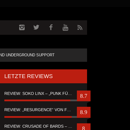
ND UNDERGROUND SUPPORT
LETZTE REVIEWS
REVIEW: SOKO LINX – „PUNK FÜR LEUTE, DIE PUNK HASZEN“
8.7
REVIEW: „RESURGENCE“ VON FUTURE PALACE
8.9
REVIEW: CRUSADE OF BARDS – “TALES OF DISTANT WORLDS“
8