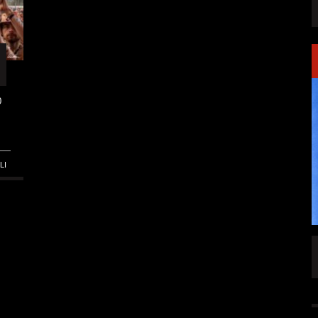
0
LI
SINGLE „WELCOME
HAWERPUNK VOL. 6: AM FEIERTAG AUF DEM
OMMENDEN
SOFA? NEIN! AB IN DIE SPUTNIKHALLE!
A HAMMER“
ALLGEMEIN
6 AUG.
6 AUG.