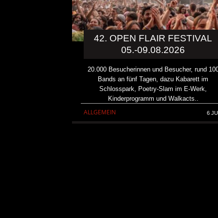
42. OPEN FLAIR FESTIVAL
05.-09.08.2026
20.000 Besucherinnen und Besucher, rund 10
Bands an fünf Tagen, dazu Kabarett im
Schlosspark, Poetry-Slam im E-Werk,
Kinderprogramm und Walkacts..
ALLGEMEIN
6 JU
KAI HANSEN DIE ZWEITE 
TO LIFE“ AUS SEINEM K
SOLOALBUM „BORN WITH 
ALLGEMEIN