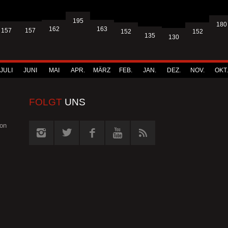
195
180
163
162
157
157
152
152
135
130
JULI
JUNI
MAI
APR.
MÄRZ
FEB.
JAN.
DEZ.
NOV.
OKT.
FOLGT
UNS
von