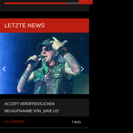
LETZTE NEWS
ACCEPT VERÖFFENTLICHEN
TEMPERANCE VERÖF
NEUAUFNAHME VON „SAVE US“
SINGLE „DEATH: RIG
ALLGEMEIN
ALLGEMEIN
7 AUG.