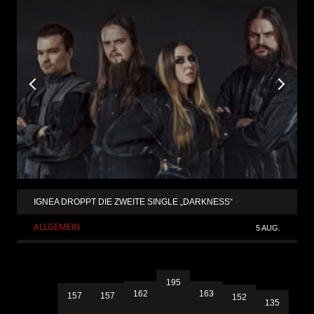
IGNEA DROPPT DIE ZWEITE SINGLE „DARKNESS“
ALLGEMEIN
5 AUG.
195
163
162
157
157
152
135