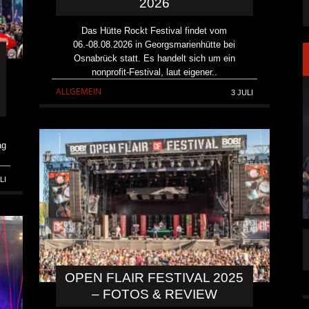
2026
Das Hütte Rockt Festival findet vom
06.-08.08.2026 in Georgsmarienhütte bei
Osnabrück statt. Es handelt sich um ein
nonprofit-Festival, laut eigener..
ALLGEMEIN
3 JULI
ag
LI
LAKEN DIREKT
PRONG VERÖFFENTLICHEN NEUE SINGLE
„THE BANNER“
OPEN FLAIR FESTIVAL 2025
ALLGEMEIN
5 AUG.
5 AUG.
– FOTOS & REVIEW