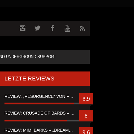
ND UNDERGROUND SUPPORT
LETZTE REVIEWS
REVIEW: „RESURGENCE“ VON FUTURE PALACE
8.9
REVIEW: CRUSADE OF BARDS – “TALES OF DISTANT WORLDS“
8
REVIEW: MIMI BARKS – „DREAMSTATE OF FEAR“
9.6