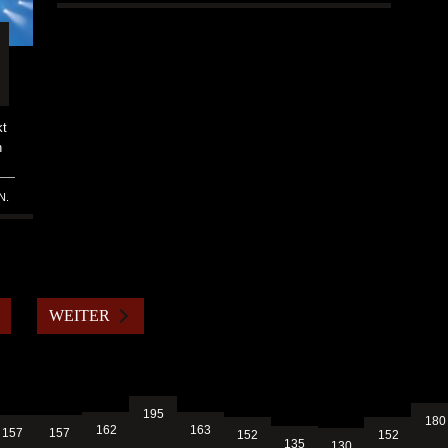
kt
h
N.
WEITER
195
180
163
162
157
157
152
152
135
130