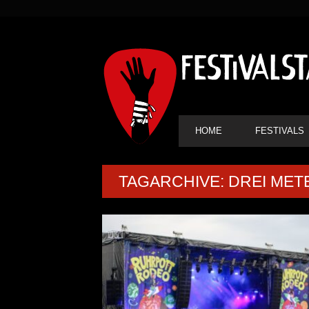
SEKUNDÄRE
NAVIGATION
HAUPT-
HOME
FESTIVALS
NAVIGATION
TAGARCHIVE: DREI ME