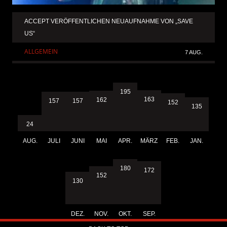
ACCEPT VERÖFFENTLICHEN NEUAUFNAHME VON „SAVE
US“
ALLGEMEIN
7 AUG.
195
163
162
157
157
152
135
24
AUG.
JULI
JUNI
MAI
APR.
MÄRZ
FEB.
JAN.
180
172
152
130
DEZ.
NOV.
OKT.
SEP.