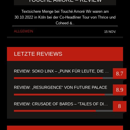
Textsichere Menge bei Touché Amoré Wir waren am
30.10.2022 in Köln bei der Co-Headliner Tour von Thrice und
Coheed &..
ALLGEMEIN
15 NOV.
LETZTE REVIEWS
REVIEW: SOKO LINX – „PUNK FÜR LEUTE, DIE PUNK HASZEN“
8.7
REVIEW: „RESURGENCE“ VON FUTURE PALACE
8.9
REVIEW: CRUSADE OF BARDS – “TALES OF DISTANT WORLDS“
8