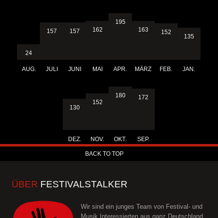
195
163
162
157
157
152
135
24
AUG.
JULI
JUNI
MAI
APR.
MÄRZ
FEB.
JAN.
180
172
152
130
DEZ.
NOV.
OKT.
SEP.
BACK TO TOP
ÜBER
FESTIVALSTALKER
Wir sind ein junges Team von Festival- und
Musik Interessierten aus ganz Deutschland.