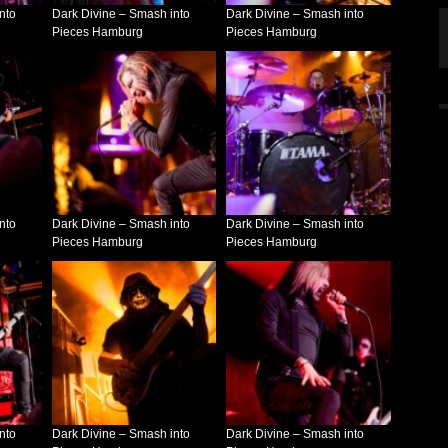
nto
Dark Divine – Smash into
Dark Divine – Smash into
NK FÜR LEUTE,
KAI HANSEN DIE ZWEITE SINGLE „WELCOME
Pieces Hamburg
Pieces Hamburg
TO LIFE“ AUS SEINEM KOMMENDEN
SOLOALBUM „BORN WITH A HAMMER“
6 AUG.
ALLGEMEIN
6 AUG.
nto
Dark Divine – Smash into
Dark Divine – Smash into
Pieces Hamburg
Pieces Hamburg
nto
Dark Divine – Smash into
Dark Divine – Smash into