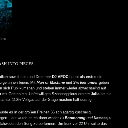
into
SH INTO PIECES
endlich soweit sein und Drummer
DJ APOC
betrat als erstes die
rger:innen feiern. Mit
Man or Machine
und
Six feet under
geben
ben sich Publikumsnah und stehen immer wieder abwechselnd auf
mit Gesten ein. Unfreiwilligen Szenenapplaus erntete
Julia
als sie
achte. 110% Vollgas auf der Stage machen halt durstig.
urde es in der großen Freiheit 36 schlagartig kuschelig.
ngen. Laut wurde es es dann wieder zu
Boomerang
und
Nastassja
chweden den Song zu performen. Um kurz vor 22 Uhr sollte das