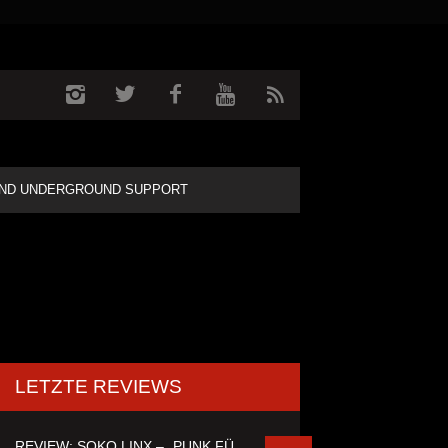
ND UNDERGROUND SUPPORT
LETZTE REVIEWS
REVIEW: SOKO LINX – „PUNK FÜR LEUTE, DIE PUNK HASZEN“