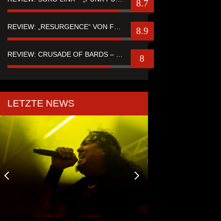
8.7
REVIEW: „RESURGENCE“ VON FUTURE PALACE
8.9
REVIEW: CRUSADE OF BARDS – “TALES OF DISTANT WORLDS“
8
LETZTE NEWS