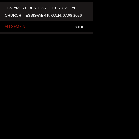
TESTAMENT, DEATH ANGEL UND METAL
ACCEPT VERÖFFENT
CHURCH – ESSIGFABRIK KÖLN, 07.08.2026
NEUAUFNAHME VON 
ALLGEMEIN
ALLGEMEIN
8 AUG.