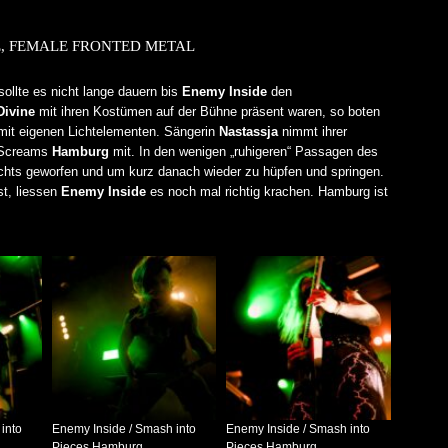
E, FEMALE FRONTED METAL
llte es nicht lange dauern bis
Enemy Inside
den
Divine
mit ihren Kostümen auf der Bühne präsent waren, so boten
mit eigenen Lichtelementen. Sängerin
Nastassja
nimmt ihrer
n Screams
Hamburg
mit. In den wenigen „ruhigeren“ Passagen des
chts geworfen und um kurz danach wieder zu hüpfen und springen.
st, liessen
Enemy
Inside
es noch mal richtig krachen. Hamburg ist
into
Enemy Inside / Smash into
Enemy Inside / Smash into
Pieces Hamburg
Pieces Hamburg