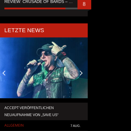
REVIEW: CRUSADE OF BARDS – “TALES OF DISTANT WORLDS“
8
LETZTE NEWS
ACCEPT VERÖFFENTLICHEN
TEMPERANCE VERÖF
NEUAUFNAHME VON „SAVE US“
SINGLE „DEATH: RIG
ALLGEMEIN
ALLGEMEIN
7 AUG.