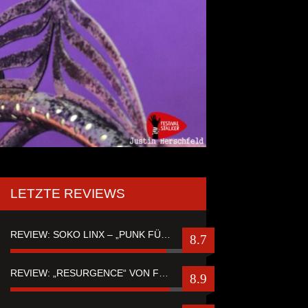
LETZTE REVIEWS
REVIEW: SOKO LINX – „PUNK FÜR LEUTE, DIE PUNK HASZEN“
8.7
REVIEW: „RESURGENCE“ VON FUTURE PALACE
8.9