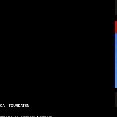
SINGLE „WELCOME
HAWERPUNK VOL. 6: AM FEIERTAG AUF DEM
OMMENDEN
SOFA? NEIN! AB IN DIE SPUTNIKHALLE!
ICA – TOURDATEN
A HAMMER“
ALLGEMEIN
6 AUG.