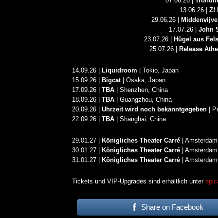
07.06.26 |
Trondh
ALLGEMEIN
13.06.26 |
Z!
29.06.26 |
Middenvijve
17.07.26 |
John S
23.07.26 |
Hügel aus Fel
25.07.26 |
Release Ath
14.09.26 |
Liquidroom
| Tokio, Japan
15.09.26 |
Bigcat
| Osaka, Japan
17.09.26 |
TBA
| Shenzhen, China
18.09.26 |
TBA
| Guangzhou, China
20.09.26 |
Uhrzeit wird noch bekanntgegeben
| P
22.09.26 |
TBA
| Shanghai, China
29.01.27 |
Königliches Theater Carré
| Amsterdam
30.01.27 |
Königliches Theater Carré
| Amsterdam
31.01.27 |
Königliches Theater Carré
| Amsterdam
Tickets und VIP-Upgrades sind erhältlich unter
epic
Share on Facebook