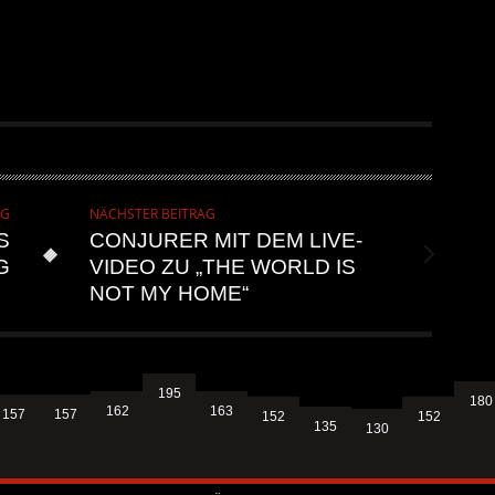
AG
NÄCHSTER BEITRAG
S
CONJURER MIT DEM LIVE-
G
VIDEO ZU „THE WORLD IS
NOT MY HOME“
195
180
163
162
157
157
152
152
135
130