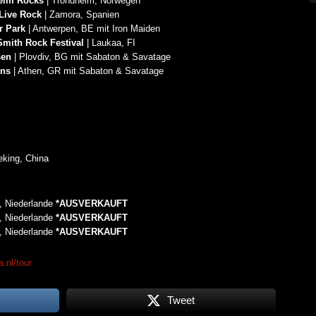
eim Rocks
| Trondheim, Norwegen
6 AUG.
 Live Rock
| Zamora, Spanien
r Park
| Antwerpen, BE mit Iron Maiden
mith Rock Festival
| Laukaa, FI
sen
| Plovdiv, BG mit Sabaton & Savatage
ens
| Athen, GR mit Sabaton & Savatage
eking, China
, Niederlande
*AUSVERKAUFT
, Niederlande
*AUSVERKAUFT
, Niederlande
*AUSVERKAUFT
a.nl/tour
Tweet