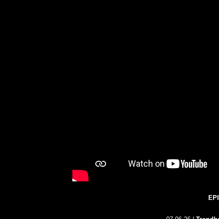
KAI HANSEN DIE ZWEITE 
TO LIFE“ AUS SEINEM K
EP
SOLOALBUM „BORN WITH 