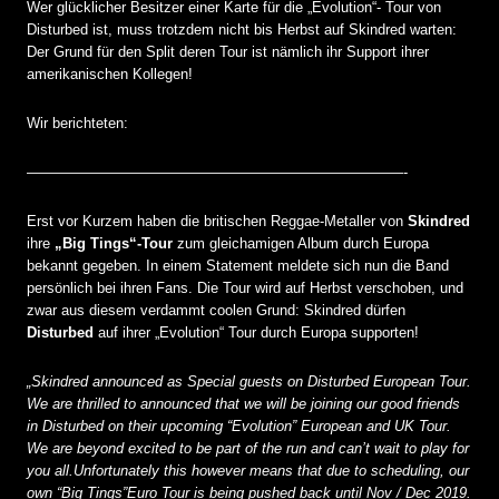
Wer glücklicher Besitzer einer Karte für die „Evolution“- Tour von
Disturbed ist, muss trotzdem nicht bis Herbst auf Skindred warten:
Der Grund für den Split deren Tour ist nämlich ihr Support ihrer
amerikanischen Kollegen!
Wir berichteten:
——————————————————————————-
Erst vor Kurzem haben die britischen Reggae-Metaller von
Skindred
ihre
„Big Tings“-Tour
zum gleichamigen Album durch Europa
bekannt gegeben. In einem Statement meldete sich nun die Band
persönlich bei ihren Fans. Die Tour wird auf Herbst verschoben, und
zwar aus diesem verdammt coolen Grund: Skindred dürfen
Disturbed
auf ihrer „Evolution“ Tour durch Europa supporten!
„Skindred announced as Special guests on Disturbed European Tour.
We are thrilled to announced that we will be joining our good friends
in Disturbed on their upcoming “Evolution” European and UK Tour.
We are beyond excited to be part of the run and can’t wait to play for
you all.Unfortunately this however means that due to scheduling, our
own “Big Tings”
Euro Tour is being pushed back until Nov / Dec 2019.