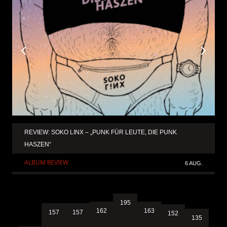
REVIEW: SOKO LINX – „PUNK FÜR LEUTE, DIE PUNK
HASZEN“
ALBUM REVIEW
6 AUG.
195
163
162
157
157
152
135