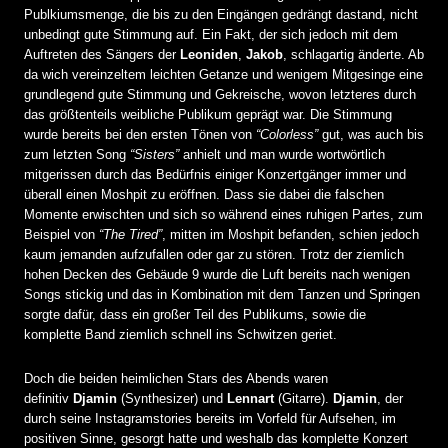
Publkiumsmenge, die bis zu den Eingängen gedrängt dastand, nicht
unbedingt gute Stimmung auf. Ein Fakt, der sich jedoch mit dem
Auftreten des Sängers der
Leoniden
,
Jakob
, schlagartig änderte. Ab
da wich vereinzeltem leichten Getanze und wenigem Mitgesinge eine
grundlegend gute Stimmung und Gekreische, wovon letzteres durch
das größtenteils weibliche Publikum geprägt war. Die Stimmung
wurde bereits bei den ersten Tönen von
“Colorless”
gut, was auch bis
zum letzten Song
“Sisters”
anhielt und man wurde wortwörtlich
mitgerissen durch das Bedürfnis einiger Konzertgänger immer und
überall einen Moshpit zu eröffnen. Dass sie dabei die falschen
Momente erwischten und sich so während eines ruhigen Partes, zum
Beispiel von
“The Tired”
, mitten im Moshpit befanden, schien jedoch
kaum jemanden aufzufallen oder gar zu stören. Trotz der ziemlich
hohen Decken des Gebäude 9 wurde die Luft bereits nach wenigen
Songs stickig und das in Kombination mit dem Tanzen und Springen
sorgte dafür, dass ein großer Teil des Publikums, sowie die
komplette Band ziemlich schnell ins Schwitzen geriet.
Doch die beiden heimlichen Stars des Abends waren
definitiv
Djamin
(Synthesizer) und
Lennart
(Gitarre).
Djamin
, der
durch seine Instagramstories bereits im Vorfeld für Aufsehen, im
positiven Sinne, gesorgt hatte und weshalb das komplette Konzert