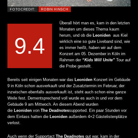
FOTOCREDIT:
ROBIN HINSCH
Überall hört man es, kam in den letzten
Monaten um dieses Thema kaum
herum, und ob die
Leoniden
aus Kiel
9.4
wirklich eine so gute Liveband sind, wie
es immer heißt, haben wir auf dem
Konzert am 05. Dezember in Köln im
Rahmen der
“Kids Will Unite”
Tour auf
die Probe gestellt.
Bereits seit einigen Monaten war das
Leoniden
Konzert im Gebäude
9 in Köln schon ausverkauft und der Zusatztermin im Februar, der
inzwischen ebenfalls ausverkauft ist, steht auch schon eine ganze
Weile fest. Dementsprechend voll wurde es auch in und vor dem
Gebäude 9 am Mittwoch. An diesem Abend wurden
die
Leoniden
von
The Deadnotes
supported. Ein paar Stunden vor
dem Einlass hatten die
Leoniden
außerdem 4×2 Gästelistenplätze
verlost.
Auch wenn der Supportact
The Deadnotes
gut war, kam in der