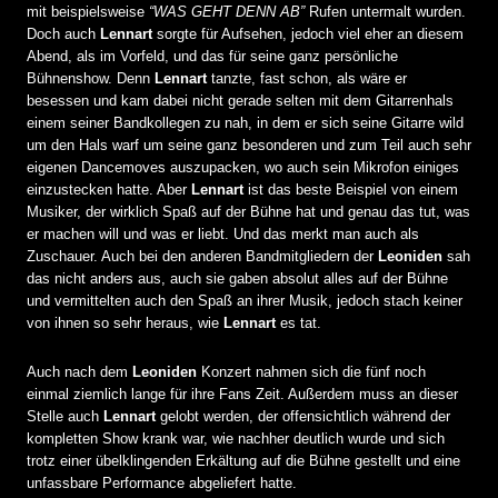
mit beispielsweise
“
WAS GEHT DENN AB”
Rufen untermalt wurden.
Doch auch
Lennart
sorgte für Aufsehen, jedoch viel eher an diesem
Abend, als im Vorfeld, und das für seine ganz persönliche
Bühnenshow. Denn
Lennart
tanzte, fast schon, als wäre er
besessen und kam dabei nicht gerade selten mit dem Gitarrenhals
einem seiner Bandkollegen zu nah, in dem er sich seine Gitarre wild
um den Hals warf um seine ganz besonderen und zum Teil auch sehr
eigenen Dancemoves auszupacken, wo auch sein Mikrofon einiges
einzustecken hatte. Aber
Lennart
ist das beste Beispiel von einem
Musiker, der wirklich Spaß auf der Bühne hat und genau das tut, was
er machen will und was er liebt. Und das merkt man auch als
Zuschauer. Auch bei den anderen Bandmitgliedern der
Leoniden
sah
das nicht anders aus, auch sie gaben absolut alles auf der Bühne
und vermittelten auch den Spaß an ihrer Musik, jedoch stach keiner
von ihnen so sehr heraus, wie
Lennart
es tat.
Auch nach dem
Leoniden
Konzert nahmen sich die fünf noch
einmal ziemlich lange für ihre Fans Zeit. Außerdem muss an dieser
Stelle auch
Lennart
gelobt werden, der offensichtlich während der
kompletten Show krank war, wie nachher deutlich wurde und sich
trotz einer übelklingenden Erkältung auf die Bühne gestellt und eine
unfassbare Performance abgeliefert hatte.