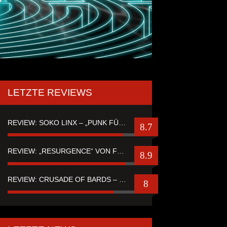
LETZTE REVIEWS
REVIEW: SOKO LINX – „PUNK FÜR LEUTE, DIE PUNK HASZEN“
8.7
REVIEW: „RESURGENCE“ VON FUTURE PALACE
8.9
REVIEW: CRUSADE OF BARDS – “TALES OF DISTANT WORLDS“
8