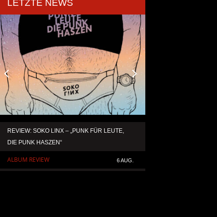
LETZTE NEWS
REVIEW: SOKO LINX – „PUNK FÜR LEUTE,
KAI HANSEN DIE ZW
DIE PUNK HASZEN“
TO LIFE“ AUS SEIN
SOLOALBUM „BORN 
ALBUM REVIEW
6 AUG.
ALLGEMEIN