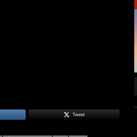
FFENTLICHT
IGNEA DROPPT DIE ZWEITE SINGLE
„DARKNESS“
ALLGEMEIN
6 AUG.
5 AUG.
Tweet