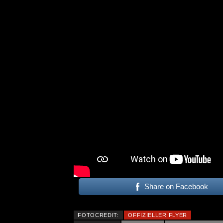
KRIS BARRAS BAND VERÖ
NEUE SINGLE „BEAUTIFUL
ALLGEMEIN
Share on Facebook
FOTOCREDIT:
OFFIZIELLER FLYER