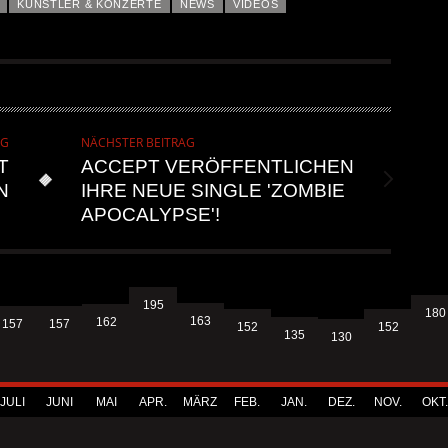
KÜNSTLER & KONZERTE
NEWS
VIDEOS
AG
NÄCHSTER BEITRAG
T
ACCEPT VERÖFFENTLICHEN
N
IHRE NEUE SINGLE 'ZOMBIE
APOCALYPSE'!
195
180
163
162
157
157
152
152
135
130
JULI
JUNI
MAI
APR.
MÄRZ
FEB.
JAN.
DEZ.
NOV.
OKT.