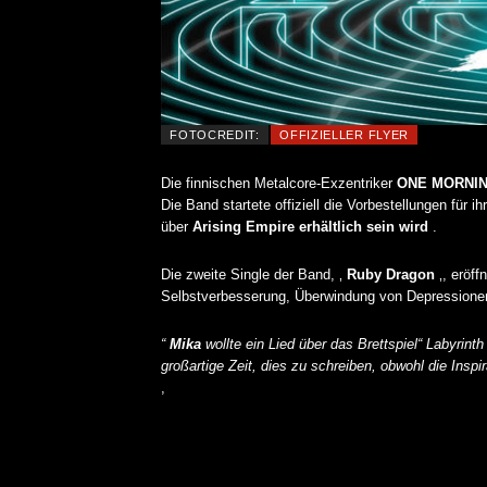
FOTOCREDIT:
OFFIZIELLER FLYER
Die finnischen Metalcore-Exzentriker
ONE MORNIN
Die Band startete offiziell die Vorbestellungen für 
über
Arising Empire erhältlich sein wird
.
Die zweite Single der Band, ‚
Ruby Dragon
‚, eröff
Selbstverbesserung, Überwindung von Depressionen 
“
Mika
wollte ein Lied über das Brettspiel“ Labyrint
großartige Zeit, dies zu schreiben, obwohl die Insp
,