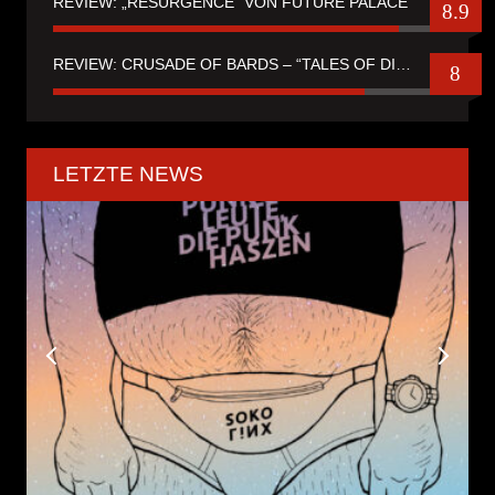
REVIEW: „RESURGENCE“ VON FUTURE PALACE
8.9
REVIEW: CRUSADE OF BARDS – “TALES OF DISTANT WORLDS“
8
LETZTE NEWS