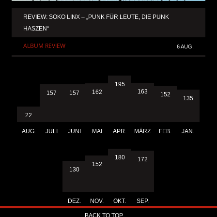
REVIEW: SOKO LINX – „PUNK FÜR LEUTE, DIE PUNK
HASZEN“
ALBUM REVIEW
6 AUG.
195
163
162
157
157
152
135
22
AUG.
JULI
JUNI
MAI
APR.
MÄRZ
FEB.
JAN.
180
172
152
130
DEZ.
NOV.
OKT.
SEP.
BACK TO TOP