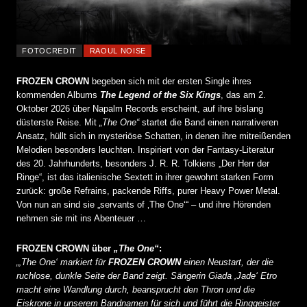
FOTOCREDIT
RAOUL NOISE
FROZEN CROWN
begeben sich mit der ersten Single ihres
kommenden Albums
The Legend of the Six Kings
, das am 2.
Oktober 2026 über Napalm Records erscheint, auf ihre bislang
düsterste Reise. Mit
„The One“
startet die Band einen narrativeren
Ansatz, hüllt sich in mysteriöse Schatten, in denen ihre mitreißenden
Melodien besonders leuchten. Inspiriert von der Fantasy-Literatur
des 20. Jahrhunderts, besonders J. R. R. Tolkiens „Der Herr der
Ringe“, ist das italienische Sextett in ihrer gewohnt starken Form
zurück: große Refrains, packende Riffs, purer Heavy Power Metal.
Von nun an sind sie „servants of ‚The One‘“ – und ihre Hörenden
nehmen sie mit ins Abenteuer …
FROZEN CROWN über
„The One“
:
„‚The One‘ markiert für
FROZEN CROWN
einen Neustart, der die
ruchlose, dunkle Seite der Band zeigt. Sängerin Giada ‚Jade‘ Etro
macht eine Wandlung durch, beansprucht den Thron und die
Eiskrone in unserem Bandnamen für sich und führt die Ringgeister