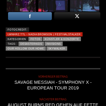
FOTOCREDIT:
LWNHRZ.TTL - NADIA BROMSON | FESTIVALSTALKER
KATEGORIEN
FOTOS
KÜNSTLER & KONZERTE
TAGS:
DESASTERKIDS
INVISIONS
OUR HOLLOW OUR HOME
SKYWALKER
VORHERIGER BEITRAG
SAVAGE MESSIAH - SYMPHONY X -
EUROPEAN TOUR 2019
NÄCHSTER BEITRAG
AUGUST BURNS RED GEHEN AUF FETTE