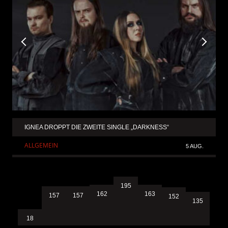
IGNEA DROPPT DIE ZWEITE SINGLE „DARKNESS“
ALLGEMEIN
5 AUG.
195
163
162
157
157
152
135
18