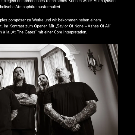
e spiegeln entsprechendes technisches Können wider. Auch lyrisch
holische Atmosphäre ausformuliert.
Samples pompöser zu Werke und wir bekommen neben einem
t, im Kontrast zum Opener. Mit „Savior Of None – Ashes Of All“
th
à la „At The Gates“ mit einer Core Interpretation.