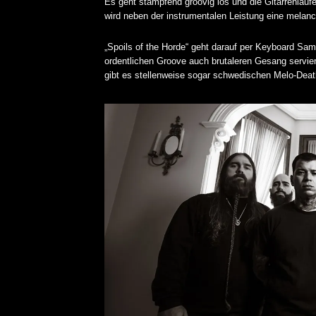
Es geht stampfend groovig los und die Gitarrenläuf
wird neben der instrumentalen Leistung eine melanc
„Spoils of the Horde“ geht darauf per Keyboard 
ordentlichen Groove auch brutaleren Gesang servier
gibt es stellenweise sogar schwedischen Melo-Dea