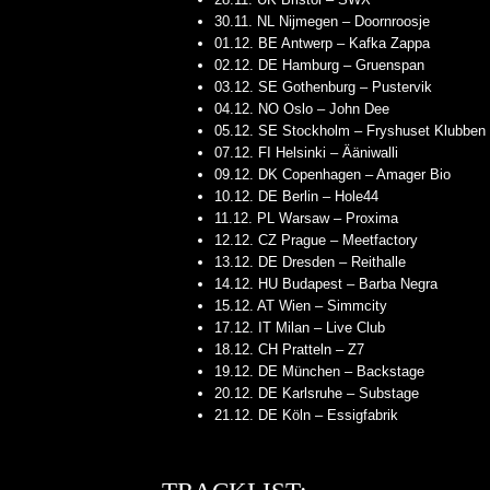
30.11. NL Nijmegen – Doornroosje
01.12. BE Antwerp – Kafka Zappa
02.12. DE Hamburg – Gruenspan
03.12. SE Gothenburg – Pustervik
04.12. NO Oslo – John Dee
05.12. SE Stockholm – Fryshuset Klubben
07.12. FI Helsinki – Ääniwalli
09.12. DK Copenhagen – Amager Bio
10.12. DE Berlin – Hole44
11.12. PL Warsaw – Proxima
12.12. CZ Prague – Meetfactory
13.12. DE Dresden – Reithalle
14.12. HU Budapest – Barba Negra
15.12. AT Wien – Simmcity
17.12. IT Milan – Live Club
18.12. CH Pratteln – Z7
19.12. DE München – Backstage
20.12. DE Karlsruhe – Substage
21.12. DE Köln – Essigfabrik