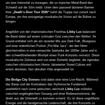
um eine Intensität zu erzeugen, die so mancher Metal-Band den
Schweiß auf die Stirn treibt. Unter dem passend düsteren Banner
ihrer
„Death’s Door Tour 2026“
kehrt die Truppe nun zurück nach
Europa, um ihre einzigartige musikalische Vision auf die Bühne zu
bringen.
Angeführt von der charismatischen Frontfrau
Libby Lux
balanciert
die Band dabei auf einem schmalen Grat zwischen den Welten. Ihr
Sound entfaltet sich als ein rasanter Mix aus Dark Folk, Bluegrass
und einer ordentlichen Portion „Pre-War Jazz“, der den Hörer
gleichermaßen in eine verrauchte Spelunke der 1930er Jahre und in
den schweißtreibenden Moshpit eines Punk-Konzerts versetzt. Diese
musikalische Zeitreise wird von einer Ästhetik begleitet, die irgendwo
zwischen viktorianischem Horror, tätowierter Street-Culture und
einem düsteren, fast okkulten Vibe angesiedelt ist.
Die Bridge City Sinners
sind dabei eine reine Live-Macht. Während
das Banjo und der Kontrabass das rhythmische Fundament
unerbittlich nach vorne peitschen, wechselt
Libby Lux
mühelos
zwischen engelsgleichem Gesang und einer Reibeisenstimme, die
direkt aus der Unterwelt zu kommen scheint. Es ist diese ungefilterte
Energie und die handgemachte Leidenschaft, die ihre Konzerte zu