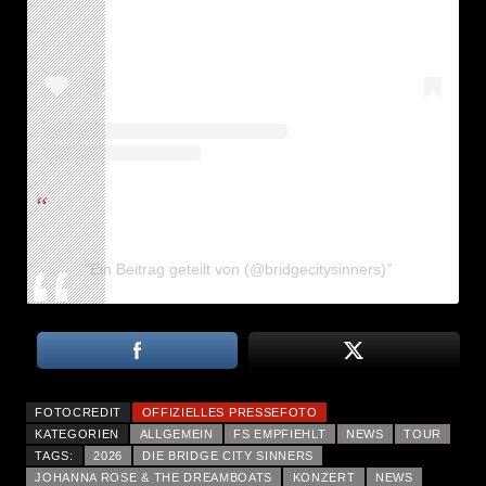
Ein Beitrag geteilt von (@bridgecitysinners)
FOTOCREDIT
OFFIZIELLES PRESSEFOTO
KATEGORIEN
ALLGEMEIN
FS EMPFIEHLT
NEWS
TOUR
TAGS:
2026
DIE BRIDGE CITY SINNERS
JOHANNA ROSE & THE DREAMBOATS
KONZERT
NEWS