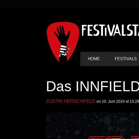
SEKUNDÄRE
NAVIGATION
HAUPT-
HOME
FESTIVALS
NAVIGATION
Das INNFIELD
JUSTIN HERSCHFELD
on 10. Juni 2024 at 15:2