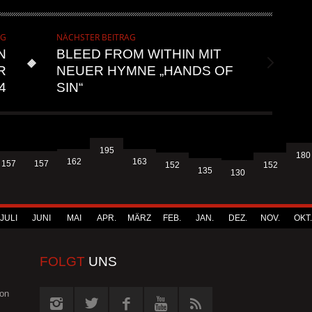
AG
NÄCHSTER BEITRAG
N
BLEED FROM WITHIN MIT
R
NEUER HYMNE „HANDS OF
4
SIN“
195
180
163
162
157
157
152
152
135
130
JULI
JUNI
MAI
APR.
MÄRZ
FEB.
JAN.
DEZ.
NOV.
OKT.
FOLGT
UNS
von