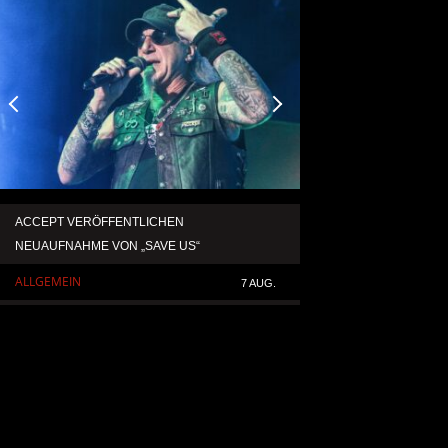
ACCEPT VERÖFFENTLICHEN
TEMPERANCE VERÖF
NEUAUFNAHME VON „SAVE US“
SINGLE „DEATH: RIG
ALLGEMEIN
ALLGEMEIN
7 AUG.