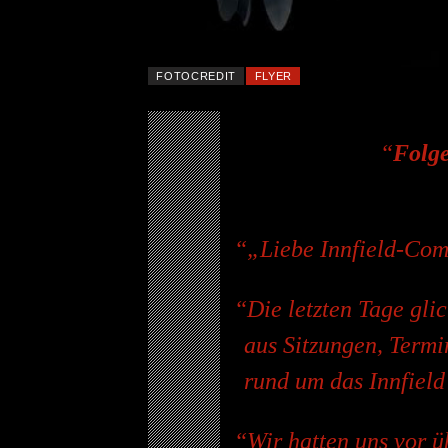
FOTOCREDIT
FLYER
Folge
„Liebe Innfield-Co
Die letzten Tage gli
aus Sitzungen, Term
rund um das Innfield
Wir hatten uns vor ü