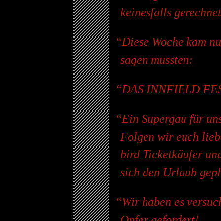
keinesfalls gerechnet
Diese Woche kam nun
sagen mussten:
DAS INNFIELD FE
Ein Supergau für uns
Folgen wir euch lieb
bird Ticketkäufer und
sich den Urlaub gepl
Wir haben es versuch
Opfer gefordert!