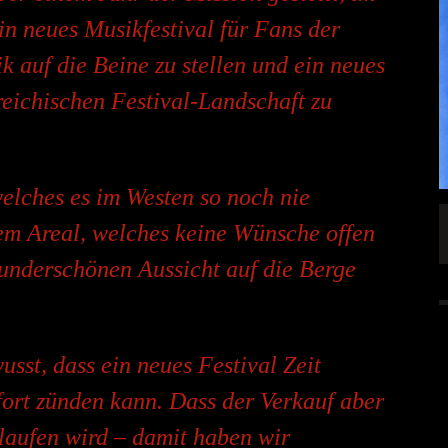
in neues Musikfestival für Fans der
 auf die Beine zu stellen und ein neues
reichischen Festival-Landschaft zu
elches es im Westen so noch nie
SINGLE „WELCOME
HAWERPUNK VOL. 6: AM FEIERTAG AUF DEM
em Areal, welches keine Wünsche offen
OMMENDEN
SOFA? NEIN! AB IN DIE SPUTNIKHALLE!
wunderschönen Aussicht auf die Berge
A HAMMER“
ALLGEMEIN
6 AUG.
6 AUG.
sst, dass ein neues Festival Zeit
fort zünden kann. Dass der Verkauf aber
rlaufen wird – damit haben wir