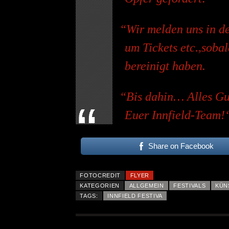
Wir melden uns in de
um Tickets etc.,sobal
bereinigt haben.
Bis dahin… Alles Gu
Euer Innfield-Team!
Share on Facebook
FOTOCREDIT
FLYER
KATEGORIEN
ALLGEMEIN
FESTIVALS
KÜN
TAGS:
INNFIELD FESTIVA