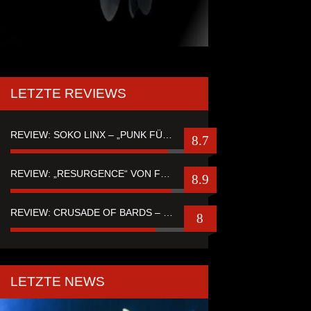
LETZTE REVIEWS
REVIEW: SOKO LINX – „PUNK FÜR LEUTE, DIE PUNK HASZEN“
8.7
REVIEW: „RESURGENCE“ VON FUTURE PALACE
8.9
REVIEW: CRUSADE OF BARDS – “TALES OF DISTANT WORLDS“
8
LETZTE NEWS