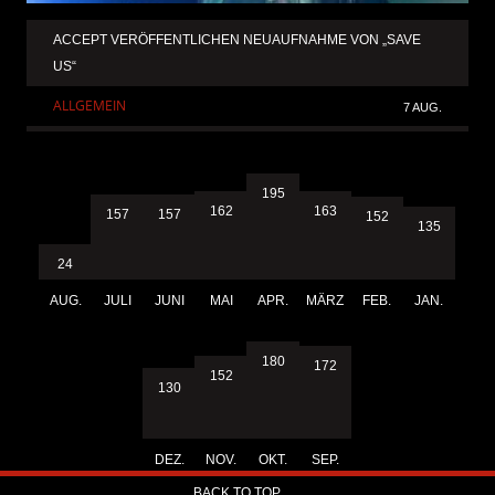
ACCEPT VERÖFFENTLICHEN NEUAUFNAHME VON „SAVE
US“
ALLGEMEIN
7 AUG.
195
163
162
157
157
152
135
24
AUG.
JULI
JUNI
MAI
APR.
MÄRZ
FEB.
JAN.
180
172
152
130
DEZ.
NOV.
OKT.
SEP.
BACK TO TOP