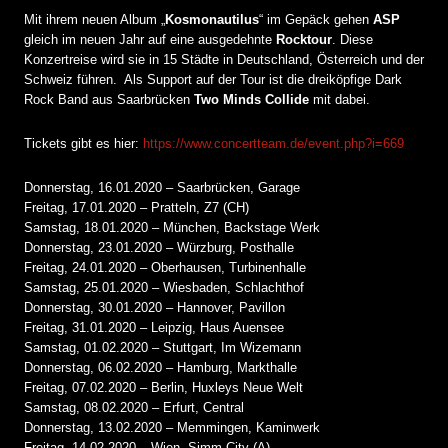
Mit ihrem neuen Album „
Kosmonautilus
“ im Gepäck gehen
ASP
gleich im neuen Jahr auf eine ausgedehnte
Rocktour
. Diese
Konzertreise wird sie in 15 Städte in Deutschland, Österreich und der
Schweiz führen. Als Support auf der Tour ist die dreiköpfige Dark
Rock Band aus Saarbrücken
Two Minds Collide
mit dabei.
Tickets gibt es hier:
https://www.concertteam.de/event.php?i=669
Donnerstag, 16.01.2020 – Saarbrücken, Garage
Freitag, 17.01.2020 – Pratteln, Z7 (CH)
Samstag, 18.01.2020 – München, Backstage Werk
Donnerstag, 23.01.2020 – Würzburg, Posthalle
Freitag, 24.01.2020 – Oberhausen, Turbinenhalle
Samstag, 25.01.2020 – Wiesbaden, Schlachthof
Donnerstag, 30.01.2020 – Hannover, Pavillon
Freitag, 31.01.2020 – Leipzig, Haus Auensee
Samstag, 01.02.2020 – Stuttgart, Im Wizemann
Donnerstag, 06.02.2020 – Hamburg, Markthalle
Freitag, 07.02.2020 – Berlin, Huxleys Neue Welt
Samstag, 08.02.2020 – Erfurt, Central
Donnerstag, 13.02.2020 – Memmingen, Kaminwerk
Freitag, 14.02.2020 – Wien, Simm City (A)