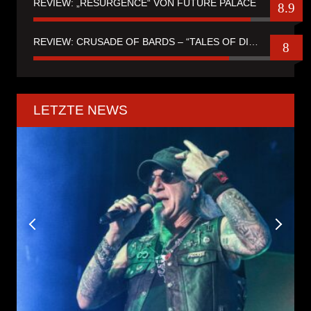
REVIEW: „RESURGENCE“ VON FUTURE PALACE
8.9
REVIEW: CRUSADE OF BARDS – “TALES OF DISTANT WORLDS“
8
LETZTE NEWS