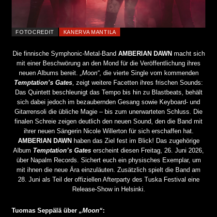
FOTOCREDIT
KANERVA MANTILA
Die finnische Symphonic-Metal-Band
AMBERIAN DAWN
macht sich
mit einer Beschwörung an den Mond für die Veröffentlichung ihres
neuen Albums bereit.
„Moon“
, die vierte Single vom kommenden
Temptation’s Gates
, zeigt weitere Facetten ihres frischen Sounds:
Das Quintett beschleunigt das Tempo bis hin zu Blastbeats, behält
sich dabei jedoch im bezaubernden Gesang sowie Keyboard- und
Gitarrensoli die übliche Magie – bis zum unerwarteten Schluss. Die
finalen Schreie zeigen deutlich den neuen Sound, den die Band mit
ihrer neuen Sängerin Nicole Willerton für sich erschaffen hat.
AMBERIAN DAWN
haben das Ziel fest im Blick! Das zugehörige
Album
Temptation’s Gates
erscheint diesen Freitag, 26. Juni 2026,
über Napalm Records. Sichert euch ein physisches Exemplar, um
mit ihnen die neue Ära einzuläuten. Zusätzlich spielt die Band am
28. Juni als Teil der offiziellen Afterparty des Tuska Festival eine
Release-Show in Helsinki.
Tuomas Seppälä über
„Moon“
: