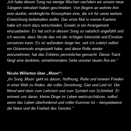
„Ich habe diesen Song nur wenige Wochen nachdem wir unsere neue
Sängerin rekrutiert haben geschrieben. Von Beginn an wohnte ihm
eine dunkle, eindringliche Atmosphäre inne, die ich für seine weitere
Entwicklung beibehalten wollte. Das erste Mal in meiner Karriere
habe ich mich dazu entschieden, Growls in ein Arrangement
einzuarbeiten. Es hat sich in diesem Song so natürlich angefühlt und
ich wusste, dass Nicole das mit der richtigen Intensität und Emotion
umsetzen kann. Es ist außerdem lange her, seit ich zuletzt selbst
ein Gitarrensolo eingespielt habe, und diese Rolle wieder
einzunehmen, hat das Erlebnis persönlicher gemacht. Dieser Track
fängt eine dunklere, einnehmendere Seite unserer neuen Ära ein.“
Nicole Willerton über
„Moon“
:
„Im Song ‚Moon‘ geht es darum, Hoffnung, Ruhe und inneren Frieden
in einer Welt zu finden, die voller Zerstörung, Gier und Leid ist. Der
Mond wird darin zum Leitstern und zum Symbol von Schönheit. Er
erinnert uns daran, kleine Dinge im Leben wertzuschätzen, selbst
wenn das Leben überfordernd und voller Kummer ist – beispielweise
die Natur und die Freiheit des Geistes.“