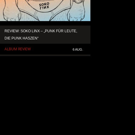
REVIEW: SOKO LINX – „PUNK FÜR LEUTE,
KAI HANSEN DIE ZW
DIE PUNK HASZEN“
TO LIFE“ AUS SEIN
SOLOALBUM „BORN 
ALBUM REVIEW
6 AUG.
ALLGEMEIN