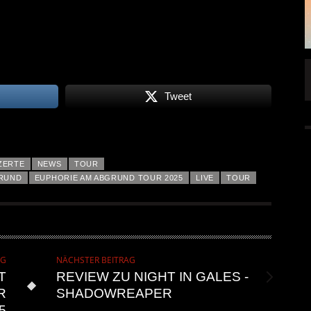
FFENTLICHT
IGNEA DROPPT DIE ZWEITE SINGLE
„DARKNESS“
Tweet
ALLGEMEIN
6 AUG.
5 AUG.
ZERTE
NEWS
TOUR
GRUND
EUPHORIE AM ABGRUND TOUR 2025
LIVE
TOUR
AG
NÄCHSTER BEITRAG
T
REVIEW ZU NIGHT IN GALES -
R
SHADOWREAPER
5