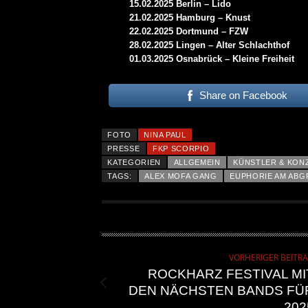
15.02.2025 Berlin – Lido
21.02.2025 Hamburg – Knust
22.02.2025 Dortmund – FZW
28.02.2025 Lingen – Alter Schlachthof
01.03.2025 Osnabrück – Kleine Freiheit
KRIS BARRAS BAND VERÖ
NEUE SINGLE „BEAUTIFUL
Share on Facebook
ALLGEMEIN
FOTO
NINA PAUL
PRESSE
FKP SCORPIO
KATEGORIEN
ALLGEMEIN
KÜNSTLER & KON
TAGS:
ALEX MOFA GANG
EUPHORIE AM AB
VORHERIGER BEITR
ROCKHARZ FESTIVAL MI
DEN NÄCHSTEN BANDS FÜ
202