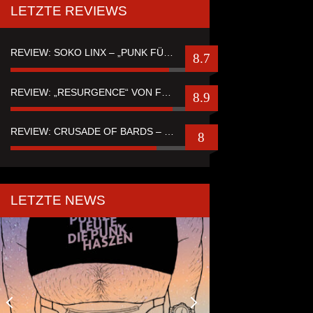
LETZTE REVIEWS
REVIEW: SOKO LINX – „PUNK FÜR LEUTE, DIE PUNK HASZEN“
8.7
REVIEW: „RESURGENCE“ VON FUTURE PALACE
8.9
REVIEW: CRUSADE OF BARDS – “TALES OF DISTANT WORLDS“
8
LETZTE NEWS