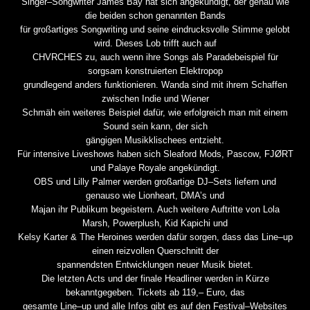
Singer
–
Songwriter
James Bay
hat sich angekündigt, der genau wie
die beiden schon genannten Bands
für großartiges Songwriting und seine eindrucksvolle Stimme gelobt
wird. Dieses Lob trifft auch auf
CHVRCHES
zu, auc
h wenn ihre Songs als Paradebeispiel für
sorgsam konstruierten Elektropop
grundlegend anders funktionieren.
Wanda
sind mit ihrem Schaffen
zwischen Indie und Wiener
Schmäh ein weiteres Beispiel dafür, wie erfolgreich man mit einem
Sound sein kann, der sich
gängigen Musikklischees entzieht.
Für intensive Liveshows haben sich
Sleaford Mods
,
Pascow
,
FJØRT
und
Palaye Royale
angekündigt.
OBS
und
Lilly Palmer
werden großartige DJ
–
Sets liefern und
genauso wie
Lionheart
,
DMA’s
und
Majan
ihr Publikum begeistern. Au
ch weitere Auftritte von
Lola
Marsh
,
Powerplush
,
Kid Kapichi
und
Kelsy Karter & The Heroines
werden dafür sorgen, dass das Line
–
up
einen reizvollen Querschnitt der
spannendsten Entwicklungen neuer Musik bietet.
Die letzten Acts und der finale Headliner w
erden in Kürze
bekanntgegeben. Tickets ab 119,
–
Euro, das
gesamte Line
–
up und alle Infos gibt es auf den Festival
–
Websites