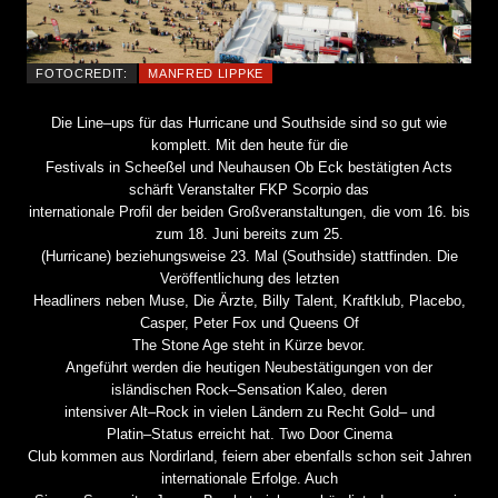
FOTOCREDIT:
MANFRED LIPPKE
Die
Line
–
ups für das Hurricane und Southside sind so gut wie
komplett. Mit den heute für die
Festivals in Scheeßel und Neuhausen Ob Eck bestätigten Acts
schärft Veranstalter FKP Scorpio das
internationale Profil der beiden Großveranstaltungen, die vom 16. bis
zum 18. Juni bereits zum 25.
(Hurricane) beziehungsweise 23. Mal (Southside) stattfinden. Die
Veröffentlichung des letzten
Headliners neben Muse, Die Ärzte, Billy Talent, Kraftklub, Placebo,
Casper, Peter Fox und Queens Of
The Stone Age steht in Kürze bevo
r.
Angeführt werden die heutigen Neubestätigungen von der
isländischen Rock
–
Sensation
Kaleo
, deren
intensiver Alt
–
Rock in vielen Ländern zu Recht Gold
–
und
Platin
–
Status erreicht hat.
Two Door Cinema
Club
kommen aus Nordirland, feiern aber ebenfalls scho
n seit Jahren
internationale Erfolge. Auch