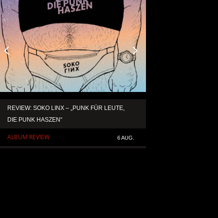
REVIEW: SOKO LINX – „PUNK FÜR LEUTE,
KAI HANSEN DIE ZW
DIE PUNK HASZEN“
TO LIFE“ AUS SEIN
SOLOALBUM „BORN 
ALBUM REVIEW
6 AUG.
ALLGEMEIN