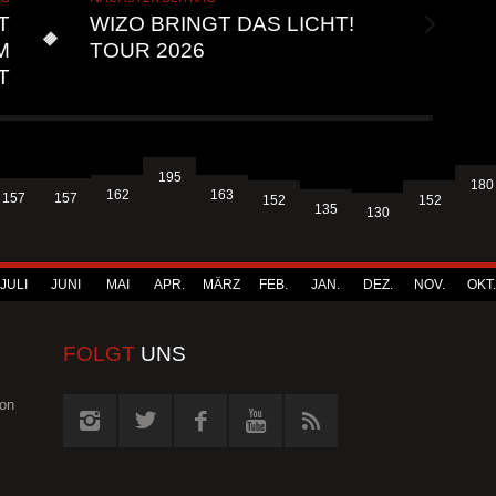
T
WIZO BRINGT DAS LICHT!
M
TOUR 2026
T
195
180
163
162
157
157
152
152
135
130
JULI
JUNI
MAI
APR.
MÄRZ
FEB.
JAN.
DEZ.
NOV.
OKT.
FOLGT
UNS
von