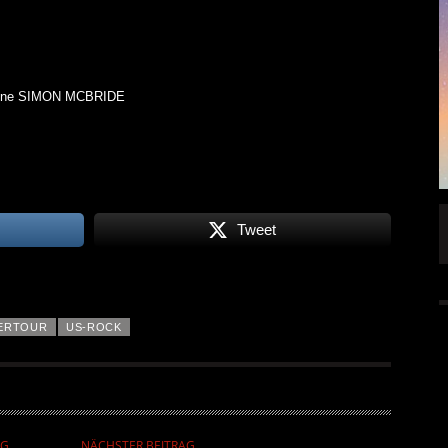
| ohne SIMON MCBRIDE
FFENTLICHT
IGNEA DROPPT DIE ZWEITE SINGLE
Tweet
„DARKNESS“
ALLGEMEIN
6 AUG.
5 AUG.
ERTOUR
US-ROCK
AG
NÄCHSTER BEITRAG