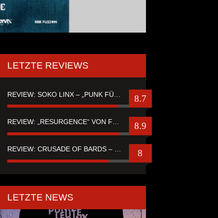
LETZTE REVIEWS
REVIEW: SOKO LINX – „PUNK FÜR LEUTE, DIE PUNK HASZEN“
8.7
REVIEW: „RESURGENCE“ VON FUTURE PALACE
8.9
REVIEW: CRUSADE OF BARDS – “TALES OF DISTANT WORLDS“
8
LETZTE NEWS