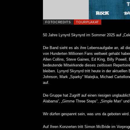
FOTOCREDITS
TOURPLAKAT
50 Jahre Lynyrd Skynyrd im Sommer 2025 auf „Cele
Die
Band
sieht
es
als
ihre
Lebensaufgabe
an,
all
di
von
Hunderten
Millionen
Fans
weltweit
gehabt
habe
Allen
Collins,
Steve
Gaines,
Ed
King,
Billy
Powell,
bedeutende
Mitwirkende
dieses
zeitlosen
Repertoir
bleiben
.
Lynyrd
Skynyrd
tritt
heute
in
der
aktuellen
Johnson,
Mark
„Sparky“
Matejka,
Michael
Cartellon
auf.
Die
Gruppe
hat
Zugriff
auf
einen
riesigen unglaubli
Alabama“,
„Gimme
Three
Steps“,
„Simple
Man“
un
Wir dürfen gespannt sein, was uns da geboten wird.
Auf Ihren Konzerten tritt Simon McBride im Vorpro