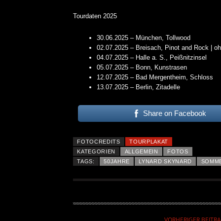
Tourdaten 2025
30.06.2025 – München, Tollwood
02.07.2025 – Breisach, Pinot and Rock 
04.07.2025 – Halle a. S., Peißnitzinsel
05.07.2025 – Bonn, Kunstrasen
12.07.2025 – Bad Mergentheim, Schloss
13.07.2025 – Berlin, Zitadelle
KRIS BARRAS BAND VERÖ
Share on Facebook
NEUE SINGLE „BEAUTIFUL
ALLGEMEIN
FOTOCREDITS
TOURPLAKAT
KATEGORIEN
ALLGEMEIN
FOTOS
TAGS:
50JAHRE
LYNARD SKYNARD
SOMM
VORHERIGER BEITR