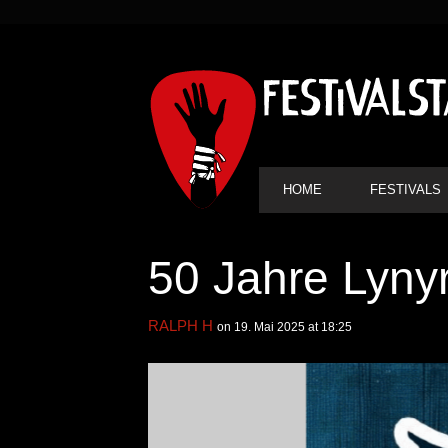
SEKUNDÄRE
NAVIGATION
HAUPT-
HOME
FESTIVALS
NAVIGATION
50 Jahre Lyny
RALPH H
on 19. Mai 2025 at 18:25