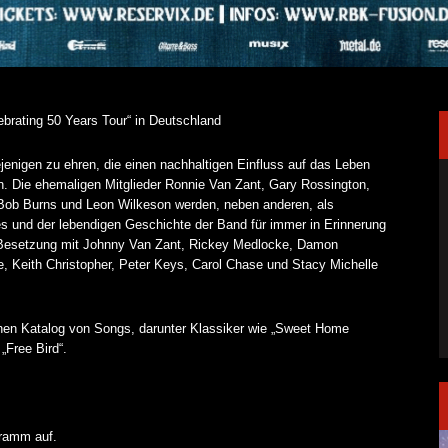
brating 50 Years Tour“ in Deutschland
ejenigen
zu
ehren,
die
einen
nachhaltigen
Einfluss
auf
das
Leben
n.
Die
ehemaligen
Mitglieder
Ronnie
Van
Zant,
Gary
Rossington,
Bob
Burns
und
Leon
Wilkeson
werden,
neben
anderen,
als
es
und
der
lebendigen
Geschichte
der
Band
für
immer
in
Erinnerung
Besetzung
mit
Johnny
Van
Zant,
Rickey
Medlocke,
Damon
e,
Keith
Christopher,
Peter
Keys,
Carol
Chase
und
Stacy
Michelle
chen
Katalog
von Songs
,
darunter
Klassiker
wie
„Sweet
Home
d
„Free
Bird“.
gramm auf.