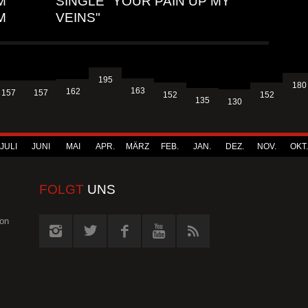
M
SINGLE "YOUR PAIN UP MY
M
VEINS"
195
180
163
162
157
157
152
152
135
130
JULI
JUNI
MAI
APR.
MÄRZ
FEB.
JAN.
DEZ.
NOV.
OKT.
FOLGT
UNS
von