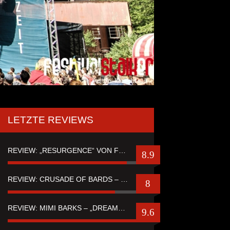
LETZTE REVIEWS
REVIEW: „RESURGENCE“ VON FUTURE PALACE
8.9
REVIEW: CRUSADE OF BARDS – “TALES OF DISTANT WORLDS“
8
REVIEW: MIMI BARKS – „DREAMSTATE OF FEAR“
9.6