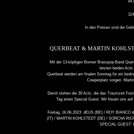
94,
114
In den Preisen sind die Geb
QUERBEAT & MARTIN KOHLST
Mit der 13-köpfigen Bonner Brasspop-Band Quer
letzten beiden Act
Querbeat werden am finalen Sonntag für ein bedi
Cowperplatz sorgen. Martin
Damit stehen die 30 Acts, die das Traumzeit Fest
DICK BRAVE ROCKT DINS
Tag einen Special Guest. Wir freuen uns au
ZWEIMAL
Freitag, 16.06.2023: dEUS (BE) / ROY BIANC
ALLGEMEIN
(IT) / MARTIN KOHLSTEDT (DE) / SORCHA RIC
SPECIAL GUEST: