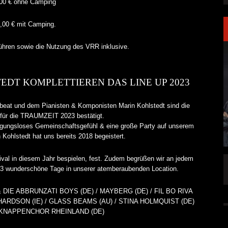
00 € ohne Camping
,00 € mit Camping.
ühren sowie die Nutzung des VRR inklusive.
EDT KOMPLETTIEREN DAS LINE UP 2023
beat und dem Pianisten & Komponisten Marin Kohlstedt sind die
s für die TRAUMZEIT 2023 bestätigt.
ngungsloses Gemeinschaftsgefühl & eine große Party auf unserem
 Kohlstedt hat uns bereits 2018 begeistert.
ival in diesem Jahr bespielen, fest. Zudem begrüßen wir an jedem
LAKEN DIREKT
PRONG VERÖFFENTLICHEN NEUE SINGLE
f 3 wunderschöne Tage in unserer atemberaubenden Location.
„THE BANNER“
O & DIE ABBRUNZATI BOYS (DE) / MAYBERG (DE) / FIL BO RIVA
ALLGEMEIN
5 AUG.
5 AUG.
HARDSON (IE) / GLASS BEAMS (AU) / STINA HOLMQUIST (DE)
 KNAPPENCHOR RHEINLAND (DE)