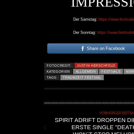
IMPRESSI
Der Samstag:
https://www.festival
Der Sonntag:
https://www.festivals
Share on Facebook
FOTOCREDIT:
JUSTIN HERSCHFELD
KATEGORIEN
ALLGEMEIN
FESTIVALS
NEW
TAGS:
TRAUMZEIT FESTIVAL
VORHERIGER BEITR
SPIRIT ADRIFT DROPPEN DI
ERSTE SINGLE "DEAT