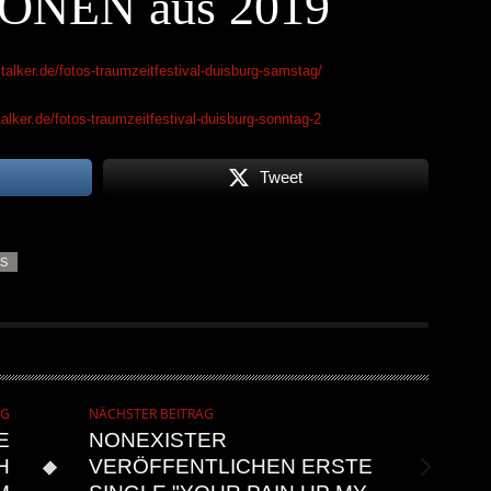
ONEN aus 2019
stalker.de/fotos-traumzeitfestival-duisburg-samstag/
talker.de/fotos-traumzeitfestival-duisburg-sonntag-2
Tweet
S
AG
NÄCHSTER BEITRAG
E
NONEXISTER
H
VERÖFFENTLICHEN ERSTE