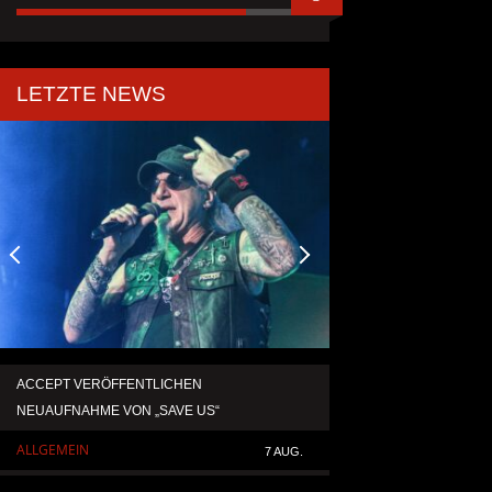
LETZTE NEWS
ACCEPT VERÖFFENTLICHEN
TEMPERANCE VERÖF
NEUAUFNAHME VON „SAVE US“
SINGLE „DEATH: RIG
ALLGEMEIN
ALLGEMEIN
7 AUG.