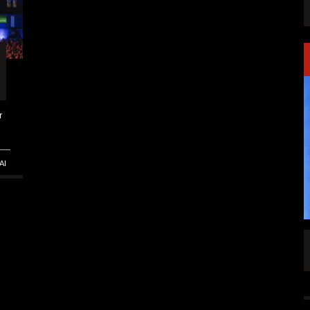
r
AI
SINGLE „WELCOME
HAWERPUNK VOL. 6: AM FEIERTAG AUF DEM
OMMENDEN
SOFA? NEIN! AB IN DIE SPUTNIKHALLE!
A HAMMER“
ALLGEMEIN
6 AUG.
6 AUG.