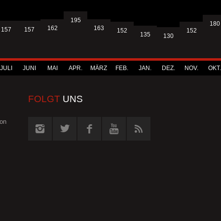
195
180
163
162
157
157
152
152
135
130
JULI
JUNI
MAI
APR.
MÄRZ
FEB.
JAN.
DEZ.
NOV.
OKT.
FOLGT
UNS
von