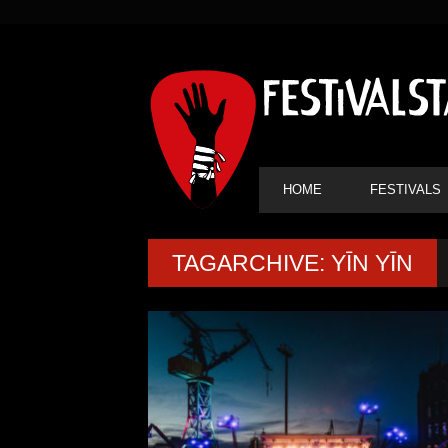
SEKUNDÄRE
NAVIGATION
HAUPT-
HOME
FESTIVALS
NAVIGATION
TAGARCHIVE: YĪN YĪN