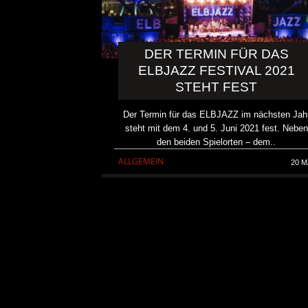
DER TERMIN FÜR DAS
ELBJAZZ FESTIVAL 2021
STEHT FEST
Der Termin für das ELBJAZZ im nächsten Jah
steht mit dem 4. und 5. Juni 2021 fest. Neben
den beiden Spielorten – dem..
ALLGEMEIN
20 M
KAI HANSEN DIE ZWEITE 
TO LIFE“ AUS SEINEM K
SOLOALBUM „BORN WITH 
ALLGEMEIN