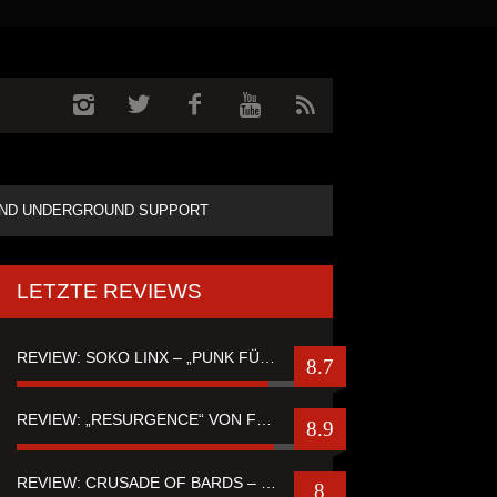
ND UNDERGROUND SUPPORT
LETZTE REVIEWS
REVIEW: SOKO LINX – „PUNK FÜR LEUTE, DIE PUNK HASZEN“
8.7
REVIEW: „RESURGENCE“ VON FUTURE PALACE
8.9
REVIEW: CRUSADE OF BARDS – “TALES OF DISTANT WORLDS“
8