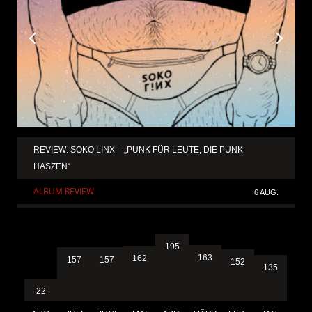
REVIEW: SOKO LINX – „PUNK FÜR LEUTE, DIE PUNK
HASZEN“
ALBUM REVIEW
6 AUG.
195
163
162
157
157
152
135
22