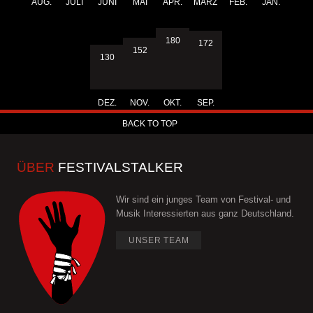
AUG.
JULI
JUNI
MAI
APR.
MÄRZ
FEB.
JAN.
180
172
152
130
DEZ.
NOV.
OKT.
SEP.
BACK TO TOP
ÜBER
FESTIVALSTALKER
Wir sind ein junges Team von Festival- und
Musik Interessierten aus ganz Deutschland.
UNSER TEAM