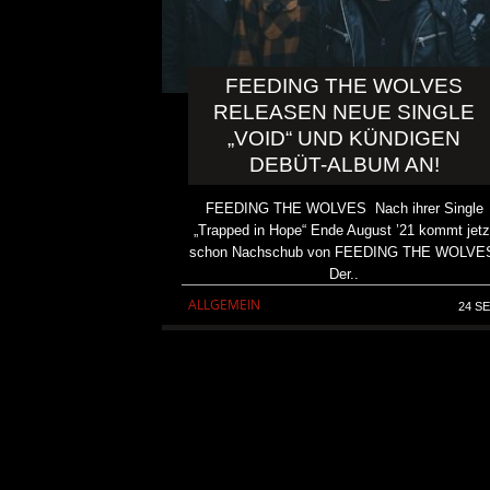
FEEDING THE WOLVES
RELEASEN NEUE SINGLE
„VOID“ UND KÜNDIGEN
DEBÜT-ALBUM AN!
FEEDING THE WOLVES Nach ihrer Single
„Trapped in Hope“ Ende August ’21 kommt jetz
schon Nachschub von FEEDING THE WOLVE
Der..
ALLGEMEIN
24 SE
„UNSHATTER“-FILM BALD IM
PARK LÜFTEN GEHEIMNIS
RELEASE-DATUM
ALLGEMEIN