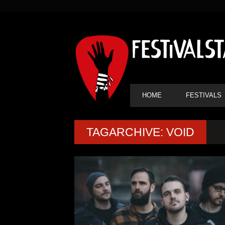
SEKUNDÄRE
NAVIGATION
HAUPT-
HOME
FESTIVALS
NAVIGATION
TAGARCHIVE: VOID