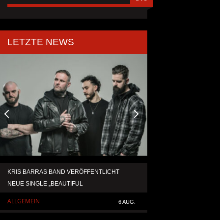
LETZTE NEWS
KRIS BARRAS BAND VERÖFFENTLICHT
IGNEA DROPPT DIE Z
NEUE SINGLE „BEAUTIFUL
„DARKNESS“
ALLGEMEIN
ALLGEMEIN
6 AUG.