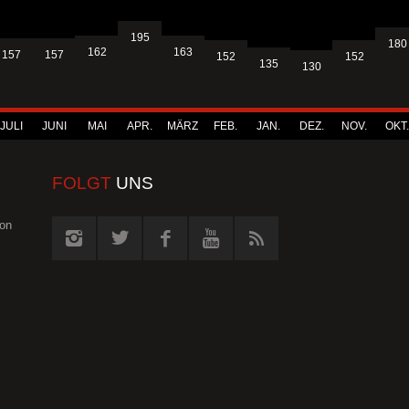
195
180
163
162
157
157
152
152
135
130
JULI
JUNI
MAI
APR.
MÄRZ
FEB.
JAN.
DEZ.
NOV.
OKT.
FOLGT
UNS
von