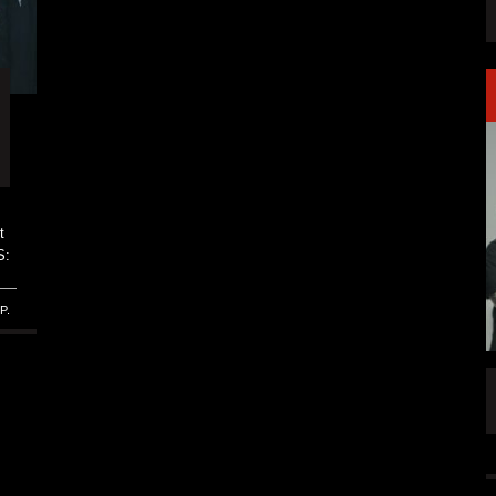
t
S:
P.
 KINO: LINKIN
DICK BRAVE ROCKT DINSLAKEN DIREKT
 UM DAS
ZWEIMAL
ALLGEMEIN
5 AUG.
5 AUG.