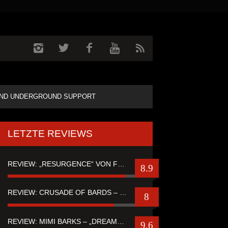
ND UNDERGROUND SUPPORT
LETZTE REVIEWS
REVIEW: „RESURGENCE“ VON FUTURE PALACE
8.9
REVIEW: CRUSADE OF BARDS – “TALES OF DISTANT WORLDS“
8
REVIEW: MIMI BARKS – „DREAMSTATE OF FEAR“
9.6