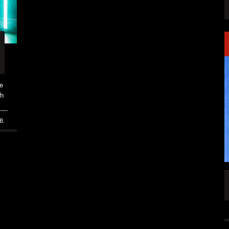
e
ch
.
B.
SINGLE „WELCOME
HAWERPUNK VOL. 6: AM FEIERTAG AUF DEM
OMMENDEN
SOFA? NEIN! AB IN DIE SPUTNIKHALLE!
A HAMMER“
ALLGEMEIN
6 AUG.
6 AUG.