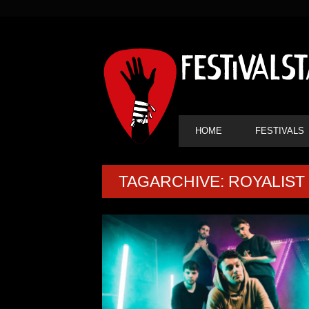
SEKUNDÄRE
NAVIGATION
HAUPT-
HOME
FESTIVALS
NAVIGATION
TAGARCHIVE: ROYALIST