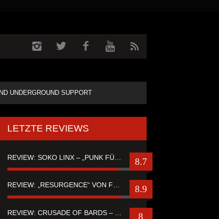
ND UNDERGROUND SUPPORT
LETZTE REVIEWS
REVIEW: SOKO LINX – „PUNK FÜR LEUTE, DIE PUNK HASZEN“
8.7
REVIEW: „RESURGENCE“ VON FUTURE PALACE
8.9
REVIEW: CRUSADE OF BARDS – “TALES OF DISTANT WORLDS“
8