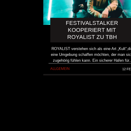
FESTIVALSTALKER
KOOPERIERT MIT
ROYALIST ZU TBH
ROYALIST verstehen sich als eine Art „Kult“,di
eine Umgebung schaffen möchten, der man si
zugehörig fühlen kann. Ein sicherer Hafen für.
ALLGEMEIN
12 FE
KAI HANSEN DIE ZWEITE 
TO LIFE“ AUS SEINEM K
SOLOALBUM „BORN WITH 
ALLGEMEIN