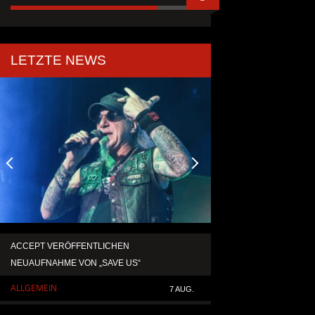
LETZTE NEWS
ACCEPT VERÖFFENTLICHEN
TEMPERANCE VERÖF
NEUAUFNAHME VON „SAVE US“
SINGLE „DEATH: RIG
ALLGEMEIN
ALLGEMEIN
7 AUG.