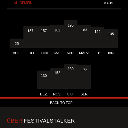
ALLGEMEIN
8 AUG.
195
163
162
157
157
152
135
25
AUG.
JULI
JUNI
MAI
APR.
MÄRZ
FEB.
JAN.
180
172
152
130
DEZ.
NOV.
OKT.
SEP.
BACK TO TOP
ÜBER
FESTIVALSTALKER