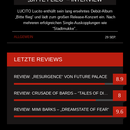
LUCITO Lucito enthüllt sein lang ersehntes Debüt-Album
„Bitte flieg“ und lädt zum großen Release-Konzert ein. Nach
mehreren erfolgreichen Single-Auskopplungen wie
“Stadtmukke”..
ALLGEMEIN
29 SEP.
LETZTE REVIEWS
REVIEW: „RESURGENCE“ VON FUTURE PALACE
8.9
REVIEW: CRUSADE OF BARDS – “TALES OF DISTANT WORLDS“
8
REVIEW: MIMI BARKS – „DREAMSTATE OF FEAR“
9.6