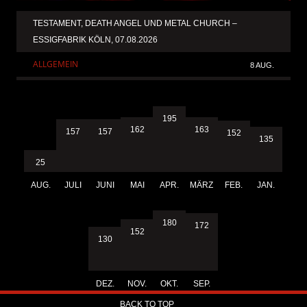
TESTAMENT, DEATH ANGEL UND METAL CHURCH –
ESSIGFABRIK KÖLN, 07.08.2026
ALLGEMEIN
8 AUG.
195
163
162
157
157
152
135
25
AUG.
JULI
JUNI
MAI
APR.
MÄRZ
FEB.
JAN.
180
172
152
130
DEZ.
NOV.
OKT.
SEP.
BACK TO TOP