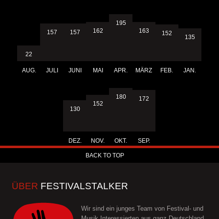
195
163
162
157
157
152
135
22
AUG.
JULI
JUNI
MAI
APR.
MÄRZ
FEB.
JAN.
180
172
152
130
DEZ.
NOV.
OKT.
SEP.
BACK TO TOP
ÜBER
FESTIVALSTALKER
Wir sind ein junges Team von Festival- und
Musik Interessierten aus ganz Deutschland.