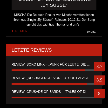
„EY SÜSSE“
MISCHA Die Deutsch-Rocker von Mischa veröffentlichen
ihre neue Single „Ey Süsse“, Release: 10.12.21. Der Song
spricht das wichtige Thema rund um’s..
ALLGEMEIN
10 DEZ.
LETZTE REVIEWS
REVIEW: SOKO LINX – „PUNK FÜR LEUTE, DIE PUNK HASZEN“
8.7
REVIEW: „RESURGENCE“ VON FUTURE PALACE
8.9
REVIEW: CRUSADE OF BARDS – “TALES OF DISTANT WORLDS“
8