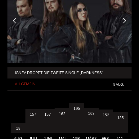
IGNEA DROPPT DIE ZWEITE SINGLE „DARKNESS“
ALLGEMEIN
5 AUG.
195
163
162
157
157
152
135
18
AUG.
JULI
JUNI
MAI
APR.
MÄRZ
FEB.
JAN.