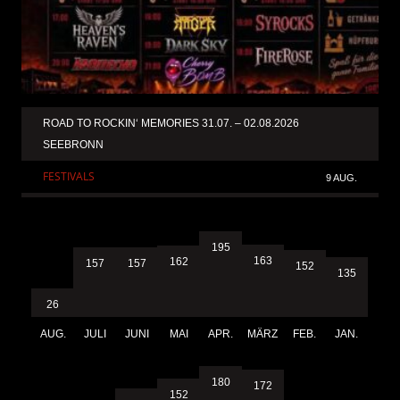
ROAD TO ROCKIN‘ MEMORIES 31.07. – 02.08.2026
SEEBRONN
FESTIVALS
9 AUG.
195
163
162
157
157
152
135
26
AUG.
JULI
JUNI
MAI
APR.
MÄRZ
FEB.
JAN.
180
172
152