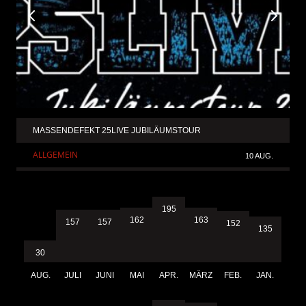
MASSENDEFEKT 25LIVE JUBILÄUMSTOUR
ALLGEMEIN
10 AUG.
195
163
162
157
157
152
135
30
AUG.
JULI
JUNI
MAI
APR.
MÄRZ
FEB.
JAN.