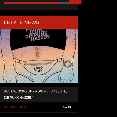
LETZTE NEWS
REVIEW: SOKO LINX – „PUNK FÜR LEUTE,
KAI HANSEN DIE ZW
DIE PUNK HASZEN“
TO LIFE“ AUS SEIN
SOLOALBUM „BORN 
ALBUM REVIEW
6 AUG.
ALLGEMEIN