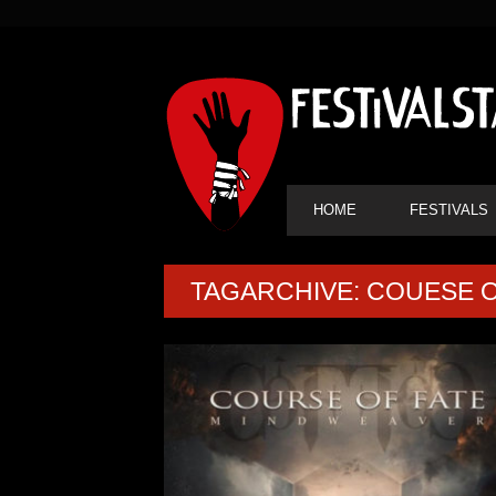
SEKUNDÄRE
NAVIGATION
HAUPT-
HOME
FESTIVALS
NAVIGATION
TAGARCHIVE: COUESE O