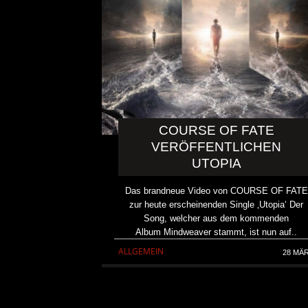
COURSE OF FATE
VERÖFFENTLICHEN
UTOPIA
Das brandneue Video von COURSE OF FATE
zur heute erscheinenden Single ‚Utopia‘ Der
Song, welcher aus dem kommenden
Album Mindweaver stammt, ist nun auf..
KRIS BARRAS BAND VERÖ
ALLGEMEIN
28 MÄ
NEUE SINGLE „BEAUTIFUL
ALLGEMEIN