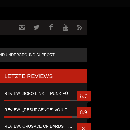
ND UNDERGROUND SUPPORT
LETZTE REVIEWS
REVIEW: SOKO LINX – „PUNK FÜR LEUTE, DIE PUNK HASZEN“
8.7
REVIEW: „RESURGENCE“ VON FUTURE PALACE
8.9
REVIEW: CRUSADE OF BARDS – “TALES OF DISTANT WORLDS“
8