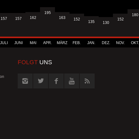
195
180
163
162
157
157
152
152
135
130
JULI
JUNI
MAI
APR.
MÄRZ
FEB.
JAN.
DEZ.
NOV.
OKT.
FOLGT
UNS
von