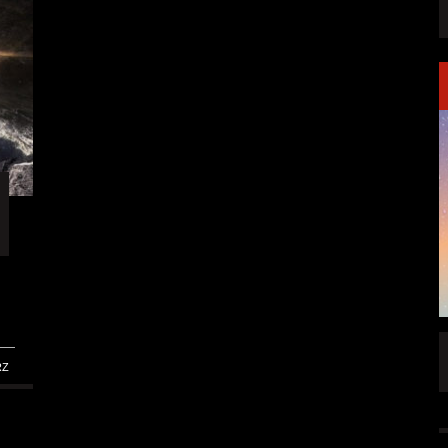
FFENTLICHT
IGNEA DROPPT DIE ZWEITE SINGLE
RZ
„DARKNESS“
ALLGEMEIN
6 AUG.
5 AUG.