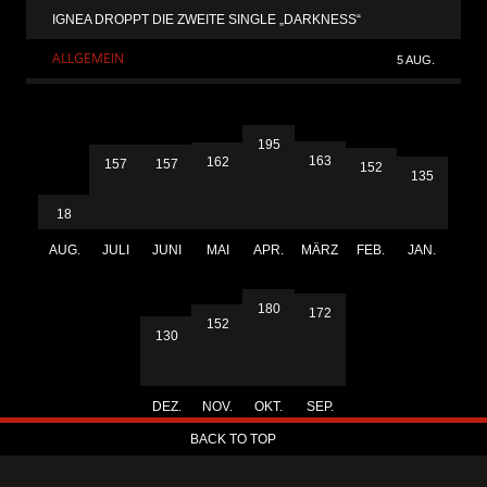
IGNEA DROPPT DIE ZWEITE SINGLE „DARKNESS“
ALLGEMEIN
5 AUG.
195
163
162
157
157
152
135
18
AUG.
JULI
JUNI
MAI
APR.
MÄRZ
FEB.
JAN.
180
172
152
130
DEZ.
NOV.
OKT.
SEP.
BACK TO TOP