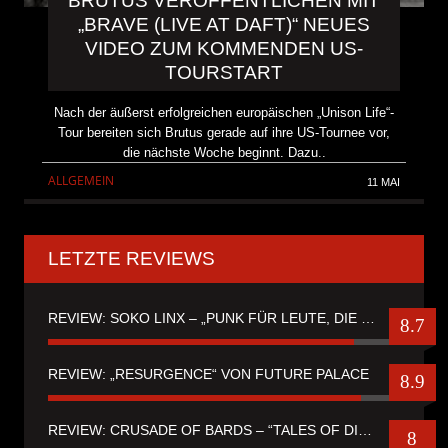
BRUTUS VERÖFFENTLICHEN MIT
„BRAVE (LIVE AT DAFT)“ NEUES
VIDEO ZUM KOMMENDEN US-
TOURSTART
Nach der äußerst erfolgreichen europäischen „Unison Life“-
Tour bereiten sich Brutus gerade auf ihre US-Tournee vor,
die nächste Woche beginnt. Dazu..
ALLGEMEIN
11 MAI
LETZTE REVIEWS
REVIEW: SOKO LINX – „PUNK FÜR LEUTE, DIE PUNK HASZEN“
8.7
REVIEW: „RESURGENCE“ VON FUTURE PALACE
8.9
REVIEW: CRUSADE OF BARDS – “TALES OF DISTANT WORLDS“
8