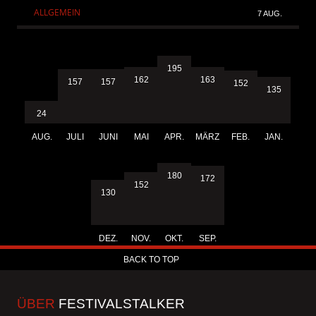
ALLGEMEIN
7 AUG.
195
163
162
157
157
152
135
24
AUG.
JULI
JUNI
MAI
APR.
MÄRZ
FEB.
JAN.
180
172
152
130
DEZ.
NOV.
OKT.
SEP.
BACK TO TOP
ÜBER
FESTIVALSTALKER