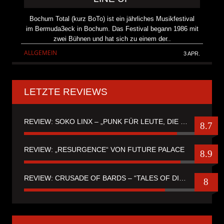
Bochum Total (kurz BoTo) ist ein jährliches Musikfestival
im Bermuda3eck in Bochum. Das Festival begann 1986 mit
zwei Bühnen und hat sich zu einem der..
ALLGEMEIN
3 APR.
LETZTE REVIEWS
REVIEW: SOKO LINX – „PUNK FÜR LEUTE, DIE PUNK HASZEN“
8.7
REVIEW: „RESURGENCE“ VON FUTURE PALACE
8.9
REVIEW: CRUSADE OF BARDS – “TALES OF DISTANT WORLDS“
8