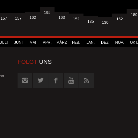
195
180
163
162
157
157
152
152
135
130
JULI
JUNI
MAI
APR.
MÄRZ
FEB.
JAN.
DEZ.
NOV.
OKT.
FOLGT
UNS
von