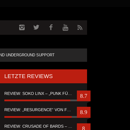
ND UNDERGROUND SUPPORT
LETZTE REVIEWS
REVIEW: SOKO LINX – „PUNK FÜR LEUTE, DIE PUNK HASZEN“
8.7
REVIEW: „RESURGENCE“ VON FUTURE PALACE
8.9
REVIEW: CRUSADE OF BARDS – “TALES OF DISTANT WORLDS“
8