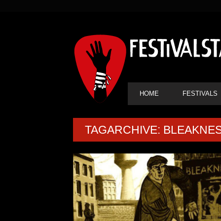
SEKUNDÄRE
NAVIGATION
HAUPT-
HOME
FESTIVALS
NAVIGATION
TAGARCHIVE: BLEAKNE