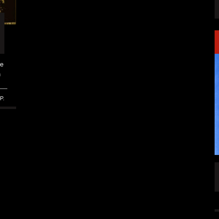
ne
h
P.
SINGLE „WELCOME
HAWERPUNK VOL. 6: AM FEIERTAG AUF DEM
OMMENDEN
SOFA? NEIN! AB IN DIE SPUTNIKHALLE!
A HAMMER“
ALLGEMEIN
6 AUG.
6 AUG.