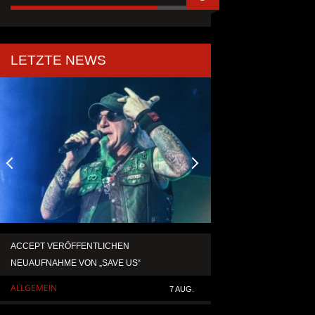
LETZTE NEWS
ACCEPT VERÖFFENTLICHEN
TEMPERANCE VERÖF
NEUAUFNAHME VON „SAVE US“
SINGLE „DEATH: RIG
ALLGEMEIN
ALLGEMEIN
7 AUG.