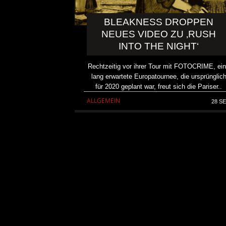
BLEAKNESS DROPPEN
NEUES VIDEO ZU ‚RUSH
INTO THE NIGHT‘
Rechtzeitig vor ihrer Tour mit FOTOCRIME, ei
lang erwartete Europatournee, die ursprünglic
für 2020 geplant war, freut sich die Pariser..
ALLGEMEIN
28 SE
KAI HANSEN DIE ZWEITE 
TO LIFE“ AUS SEINEM K
SOLOALBUM „BORN WITH 
ALLGEMEIN