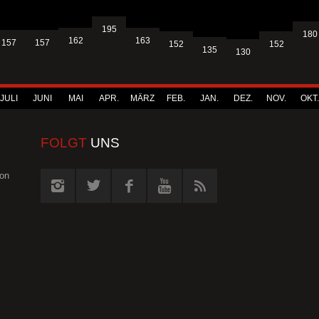
195
180
163
162
157
157
152
152
135
130
JULI
JUNI
MAI
APR.
MÄRZ
FEB.
JAN.
DEZ.
NOV.
OKT.
FOLGT
UNS
von