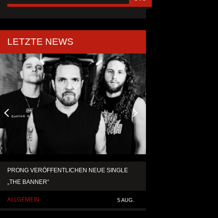
LETZTE NEWS
PRONG VERÖFFENTLICHEN NEUE SINGLE
BLIND CHANNEL VE
„THE BANNER“
DOPPELSINGLE MIT K
ALLGEMEIN
ALLGEMEIN
5 AUG.