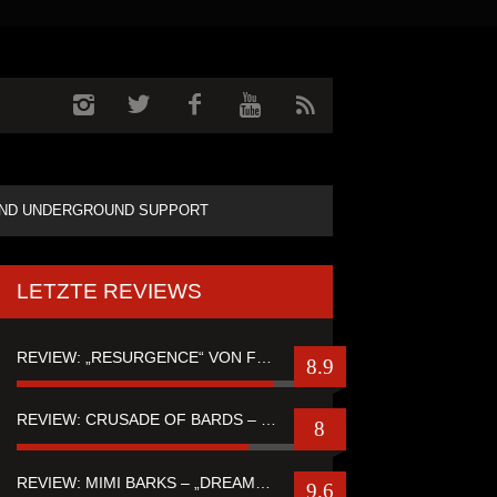
ND UNDERGROUND SUPPORT
LETZTE REVIEWS
REVIEW: „RESURGENCE“ VON FUTURE PALACE
8.9
REVIEW: CRUSADE OF BARDS – “TALES OF DISTANT WORLDS“
8
REVIEW: MIMI BARKS – „DREAMSTATE OF FEAR“
9.6