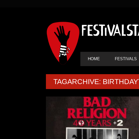
SEKUNDÄRE
NAVIGATION
HAUPT-
HOME
FESTIVALS
NAVIGATION
TAGARCHIVE: BIRTHDA