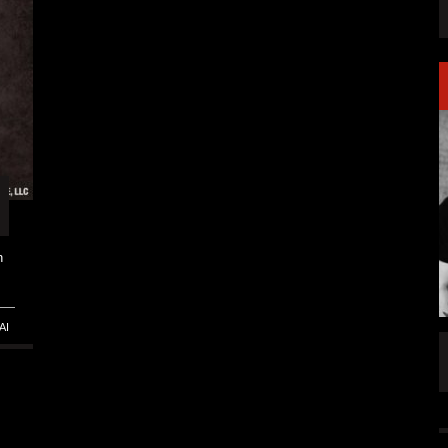
n
AI
AG 2
ROCK AM SEE 2026: ROCKFESTIVAL AM
TENDERINGSSEE
4 AUG.
ALLGEMEIN
4 AUG.