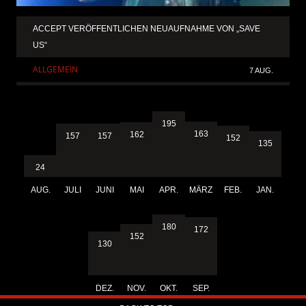
ACCEPT VERÖFFENTLICHEN NEUAUFNAHME VON „SAVE
US“
ALLGEMEIN
7 AUG.
195
163
162
157
157
152
135
24
AUG.
JULI
JUNI
MAI
APR.
MÄRZ
FEB.
JAN.
180
172
152
130
DEZ.
NOV.
OKT.
SEP.