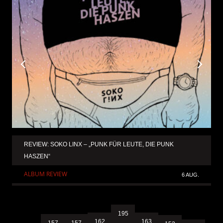
REVIEW: SOKO LINX – „PUNK FÜR LEUTE, DIE PUNK
HASZEN“
ALBUM REVIEW
6 AUG.
195
163
162
157
157