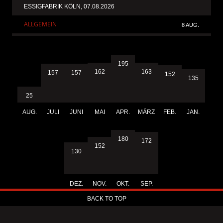
ESSIGFABRIK KÖLN, 07.08.2026
ALLGEMEIN
8 AUG.
195
163
162
157
157
152
135
25
AUG.
JULI
JUNI
MAI
APR.
MÄRZ
FEB.
JAN.
180
172
152
130
DEZ.
NOV.
OKT.
SEP.
BACK TO TOP