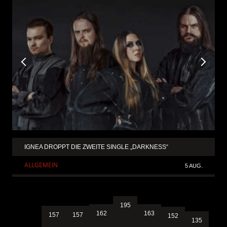
IGNEA DROPPT DIE ZWEITE SINGLE „DARKNESS“
ALLGEMEIN
5 AUG.
195
163
162
157
157
152
135