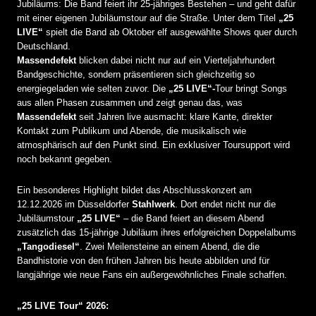
Jubiläums: Die Band feiert ihr 25-jähriges Bestehen – und geht dafür
mit einer eigenen Jubiläumstour auf die Straße. Unter dem Titel
„25
LIVE“
spielt die Band ab Oktober elf ausgewählte Shows quer durch
Deutschland.
Massendefekt
blicken dabei nicht nur auf ein Vierteljahrhundert
Bandgeschichte, sondern präsentieren sich gleichzeitig so
energiegeladen wie selten zuvor. Die
„25 LIVE“-
Tour bringt Songs
aus allen Phasen zusammen und zeigt genau das, was
Massendefekt
seit Jahren live ausmacht: klare Kante, direkter
Kontakt zum Publikum und Abende, die musikalisch wie
atmosphärisch auf den Punkt sind. Ein exklusiver Toursupport wird
noch bekannt gegeben.
Ein besonderes Highlight bildet das Abschlusskonzert am
12.12.2026 im Düsseldorfer
Stahlwerk
. Dort endet nicht nur die
Jubiläumstour
„25 LIVE“
– die Band feiert an diesem Abend
zusätzlich das 15-jährige Jubiläum ihres erfolgreichen Doppelalbums
„Tangodiesel“
. Zwei Meilensteine an einem Abend, die die
Bandhistorie von den frühen Jahren bis heute abbilden und für
langjährige wie neue Fans ein außergewöhnliches Finale schaffen.
„25 LIVE Tour“ 2026: