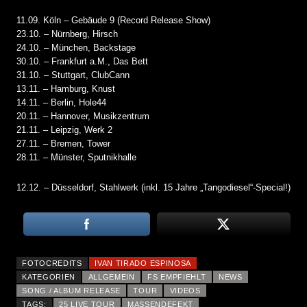
11.09. Köln – Gebäude 9 (Record Release Show)
23.10. – Nürnberg, Hirsch
24.10. – München, Backstage
30.10. – Frankfurt a.M., Das Bett
31.10. – Stuttgart, ClubCann
13.11. – Hamburg, Knust
14.11. – Berlin, Hole44
20.11. – Hannover, Musikzentrum
21.11. – Leipzig, Werk 2
27.11. – Bremen, Tower
28.11. – Münster, Sputnikhalle
12.12. – Düsseldorf, Stahlwerk (inkl. 15 Jahre „Tangodiesel“-Special!)
FOTOCREDITS
IVAN TIRADO ESPINOSA
KATEGORIEN
ALLGEMEIN
FS EMPFIEHLT
NEWS
SONG / ALBUM RELEASE
TOUR
VIDEOS
TAGS:
25 LIVE TOUR
MASSENDEFEKT