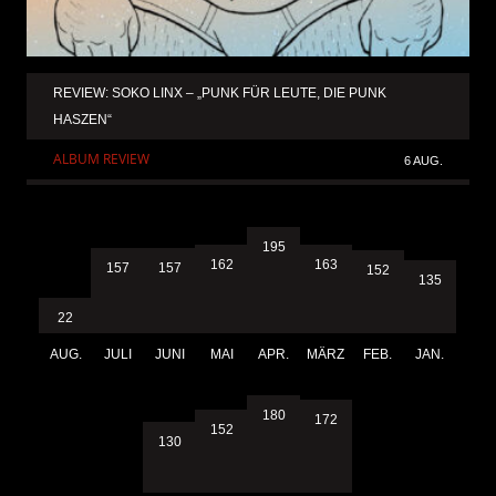
REVIEW: SOKO LINX – „PUNK FÜR LEUTE, DIE PUNK
HASZEN“
ALBUM REVIEW
6 AUG.
195
163
162
157
157
152
135
22
AUG.
JULI
JUNI
MAI
APR.
MÄRZ
FEB.
JAN.
180
172
152
130