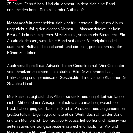
25 Jahre. Zehn Alben. Und ein Moment, in dem sich eine Band
entscheiden kann: Rückblick oder Aufbruch?
Massendefekt
entscheiden sich klar für Letzteres. Ihr neues Album
trägt nicht zufällig den eigenen Namen –
„Massendefekt“
ist kein
Best-of, kein nostalgischer Blick zurück, sondern ein Statement. Ein
Ausdruck dessen, was diese Band seit einem Vierteljahrhundert
ausmacht: Haltung, Freundschaft und die Lust, gemeinsam auf der
Bühne zu stehen.
Auch visuell greift das Artwork diesen Gedanken auf: Vier Gesichter
verschmelzen zu einem – ein starkes Bild für Zusammenhalt,
Entwicklung und gemeinsame Geschichte. Eine visuelle Klammer für
25 Jahre Band.
Musikalisch zeigt sich das Album so direkt und ungefiltert wie lange
nicht. Mit der klaren Ansage, einfach das zu machen, worauf sie
Bock haben, ging die Band ins Studio. Produziert und aufgenommen
größtenteils in Eigenregie, entstand ein Werk, das nah an der Band
und am Moment ist. Der kreative Prozess lief so frei und intensiv wie
selten zuvor, die Songausbeute entsprechend hoch. Für Mix und
Master sorgte
Michael Czernicki
und gab dem Album den nötigen