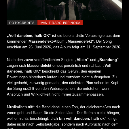
FOTOCREDITS
IVAN TIRADO ESPINOSA
„Voll daneben, halb OK“
ist die bereits dritte Vorabsingle aus dem
kommenden
Massendefekt
-Album
„Massendefekt“
. Der Song
erschien am 26. Juni 2026, das Album folgt am 11. September 2026.
Nach den zuvor veröffentlichten Singles
„Allein“
und
„Brandung“
zeigen sich
Massendefekt
erneut persönlich und nahbar.
„Voll
daneben, halb OK“
beschreibt das Gefühl, den eigenen
Erwartungen hinterherzulaufen und trotzdem nicht aufzugeben. Zu
viel gedacht, zu wenig gemacht, den nächsten Plan schon im Kopf –
der Song erzählt von den Widersprüchen, die entstehen, wenn
Anspruch und Wirklichkeit nicht immer zusammenpassen.
Musikalisch trifft die Band dabei einen Ton, der gleichermaßen nach
vorne geht und Raum für die Zeilen lässt. Der Refrain bleibt hängen,
weil er nichts beschönigt.
„Ich bin voll daneben, halb ok“
klingt
dabei nicht nach Selbstaufgabe, sondern nach Aufbruch: nach dem