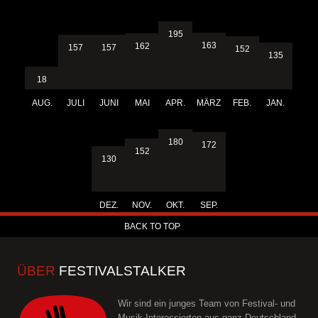
195
163
162
157
157
152
135
18
AUG.
JULI
JUNI
MAI
APR.
MÄRZ
FEB.
JAN.
180
172
152
130
DEZ.
NOV.
OKT.
SEP.
BACK TO TOP
ÜBER
FESTIVALSTALKER
Wir sind ein junges Team von Festival- und
Musik Interessierten aus ganz Deutschland.