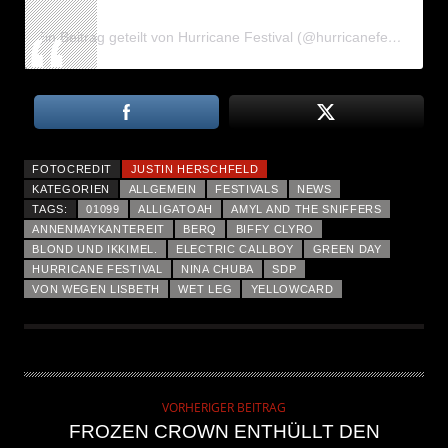
Ein Beitrag geteilt von Hurricane Festival (@hurricanefestival)
FOTOCREDIT
JUSTIN HERSCHFELD
KATEGORIEN
ALLGEMEIN
FESTIVALS
NEWS
TAGS:
01099
ALLIGATOAH
AMYL AND THE SNIFFERS
ANNENMAYKANTEREIT
BERQ
BIFFY CLYRO
BLOND UND IKKIMEL.
ELECTRIC CALLBOY
GREEN DAY
HURRICANE FESTIVAL
NINA CHUBA
SDP
VON WEGEN LISBETH
WET LEG
YELLOWCARD
VORHERIGER BEITRAG
FROZEN CROWN ENTHÜLLT DEN