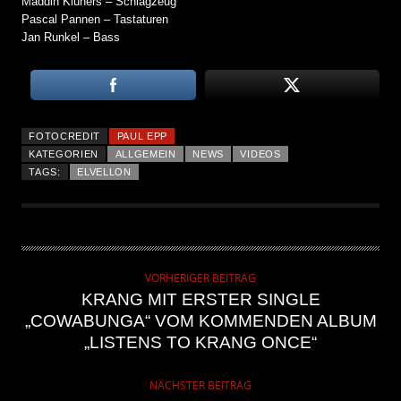
Maddin Klüners – Schlagzeug
Pascal Pannen – Tastaturen
Jan Runkel – Bass
FOTOCREDIT
PAUL EPP
KATEGORIEN
ALLGEMEIN
NEWS
VIDEOS
TAGS:
ELVELLON
VORHERIGER BEITRAG
KRANG MIT ERSTER SINGLE
„COWABUNGA“ VOM KOMMENDEN ALBUM
„LISTENS TO KRANG ONCE“
NÄCHSTER BEITRAG