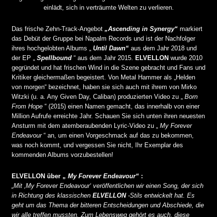
einlädt, sich in verträumte Welten zu verlieren.
Das frische Zehn-Track-Angebot
„Ascending in Synergy“
markiert
das Debüt der Gruppe bei Napalm Records und ist der Nachfolger
ihres hochgelobten Albums „
Until Dawn“
aus dem Jahr 2018 und
der EP „
Spellbound
“ aus dem Jahr 2015.
ELVELLON
wurde 2010
gegründet und hat frischen Wind in die Szene gebracht und Fans und
Kritiker gleichermaßen begeistert. Von Metal Hammer als „Helden
von morgen“ bezeichnet, haben sie sich auch mit ihrem von Mirko
Witzki (u. a. Any Given Day, Caliban) produzierten Video zu „
Born
From Hope
“ (2015) einen Namen gemacht, das innerhalb von einer
Million Aufrufe erreichte Jahr. Schauen Sie sich unten ihren neuesten
Ansturm mit dem atemberaubenden Lyric-Video zu „
My Forever
Endeavour
“ an, um einen Vorgeschmack auf das zu bekommen,
was noch kommt, und vergessen Sie nicht, Ihr Exemplar des
kommenden Albums vorzubestellen!
ELVELLON über „
My Forever Endeavour“
:
„Mit ‚My Forever Endeavour‘ veröffentlichen wir einen Song, der sich
in Richtung des klassischen
ELVELLON
-Stils entwickelt hat. Es
geht um das Thema der bitteren Entscheidungen und Abschiede, die
wir alle treffen mussten. Zum Lebensweg gehört es auch, diese