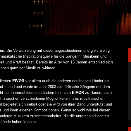
re
n. Die Verwurzelung mit dieser abgeschiedenen und gleichzeitig
usikalische Inspirationsquelle für die Sängerin, Musikerin und
it und Kraft besitzt. Bereits im Alter von 15 Jahren entschied sich
r Leben ganz der Musik zu widmen.
 dienten
EIVØR
vor allem auch die anderen nordischen Länder als
 auf Island und wurde im Jahr 2003 als färöische Sängerin mit dem
cht nur in verschiedenen Ländern fühlt sich
EIVØR
zu Hause, auch
sch zwischen verschiedenen Möglichkeiten ihres musikalischen
d begleitet sich selbst oder sie wird von ihrer Band unterstützt und
ngs und ihren eigenen Kompositionen. Genauso wohl wie bei diesen
t anderen Musikern zusammenarbeitet, die die unterschiedlichsten
rgründe haben können.