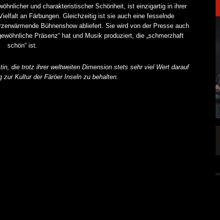
nlicher und charakteristischer Schönheit, ist einzigartig in ihrer
 Vielfalt an Färbungen. Gleichzeitig ist sie auch eine fesselnde
erzerwärmende Bühnenshow abliefert. Sie wird von der Presse auch
rgewöhnliche Präsenz“ hat und Musik produziert, die „schmerzhaft
schön“ ist.
n, die trotz ihrer weltweiten Dimension stets sehr viel Wert darauf
 zur Kultur der Färöer Inseln zu behalten.
LAKEN DIREKT
PRONG VERÖFFENTLICHEN NEUE SINGLE
„THE BANNER“
ALLGEMEIN
5 AUG.
5 AUG.