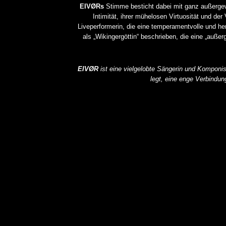
EIVØRs
Stimme besticht dabei mit ganz außergewöh
Intimität, ihrer mühelosen Virtuosität und der
Liveperformerin, die eine temperamentvolle und h
als „Wikingergöttin“ beschrieben, die eine „auße
EIVØR
ist eine vielgelobte Sängerin und Komponisti
legt, eine enge Verbindung
DICK BRAVE ROCKT DINS
ZWEIMAL
ALLGEMEIN