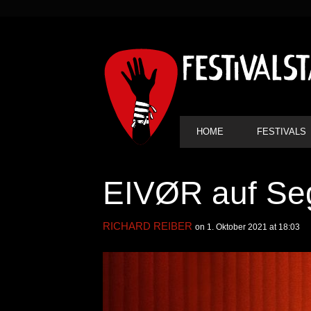
SEKUNDÄRE
NAVIGATION
HAUPT-
HOME
FESTIVALS
NAVIGATION
EIVØR auf Seg
RICHARD REIBER
on 1. Oktober 2021 at 18:03