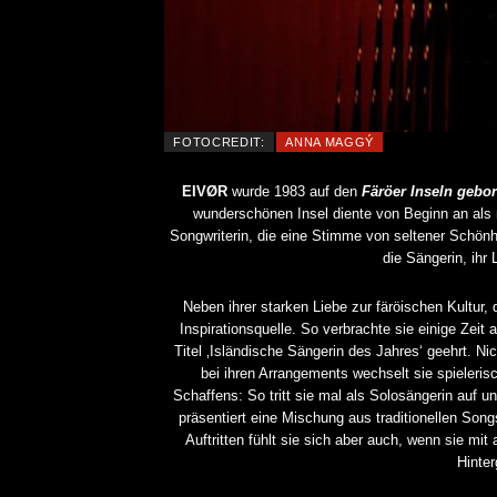
FOTOCREDIT:
ANNA MAGGÝ
EIVØR
wurde 1983 auf den
Färöer Inseln gebo
wunderschönen Insel diente von Beginn an als m
Songwriterin, die eine Stimme von seltener Schönhe
die Sängerin, ih
Neben ihrer starken Liebe zur färöischen Kultur,
Inspirationsquelle. So verbrachte sie einige Zeit
Titel ‚Isländische Sängerin des Jahres‘ geehrt. Ni
bei ihren Arrangements wechselt sie spieleri
Schaffens: So tritt sie mal als Solosängerin auf un
präsentiert eine Mischung aus traditionellen So
Auftritten fühlt sie sich aber auch, wenn sie mi
Hinte