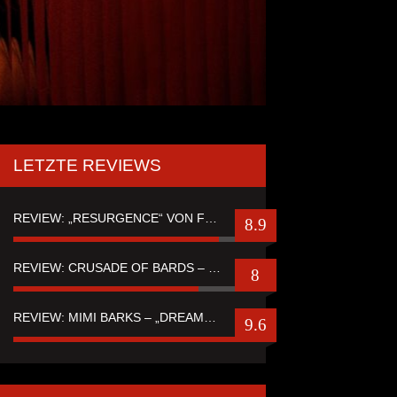
LETZTE REVIEWS
REVIEW: „RESURGENCE“ VON FUTURE PALACE
8.9
REVIEW: CRUSADE OF BARDS – “TALES OF DISTANT WORLDS“
8
REVIEW: MIMI BARKS – „DREAMSTATE OF FEAR“
9.6