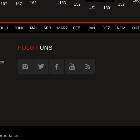
180
163
162
157
157
152
152
135
130
JULI
JUNI
MAI
APR.
MÄRZ
FEB.
JAN.
DEZ.
NOV.
OKT.
FOLGT
UNS
von
orbehalten.