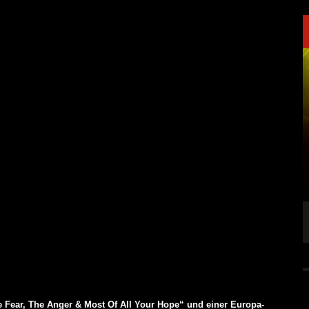
NK FÜR LEUTE,
KAI HANSEN DIE ZWEITE SINGLE „WELCOME
TO LIFE“ AUS SEINEM KOMMENDEN
SOLOALBUM „BORN WITH A HAMMER“
6 AUG.
ALLGEMEIN
6 AUG.
 Fear, The Anger & Most Of All Your Hope“ und einer Europa-