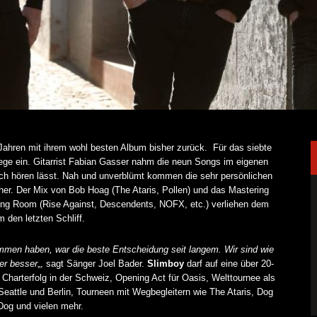
Jahren mit ihrem wohl besten Album bisher zurück. Für das siebte
ege ein. Gitarrist Fabian Gasser nahm die neun Songs im eigenen
ich hören lässt. Nah und unverblümt kommen die sehr persönlichen
er. Der Mix von Bob Hoag (The Ataris, Pollen) und das Mastering
ing Room (Rise Against, Descendents, NOFX, etc.) verliehen dem
 den letzten Schliff.
mmen haben, war die beste Entscheidung seit langem. Wir sind wie
mer besser
„, sagt Sänger Joel Bader.
Slimboy
darf auf eine über 20-
 Charterfolg in der Schweiz, Opening Act für Oasis, Welttournee als
eattle und Berlin, Tourneen mit Wegbegleitern wie The Ataris, Dog
Dog und vielen mehr.