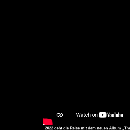
REVIEW: SOKO LINX – „PU
DIE PUNK HASZEN“
ALBUM REVIEW
2022 geht die Reise mit dem neuen Album „The