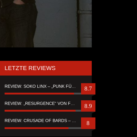
LETZTE REVIEWS
REVIEW: SOKO LINX – „PUNK FÜR LEUTE, DIE PUNK HASZEN“
8.7
REVIEW: „RESURGENCE“ VON FUTURE PALACE
8.9
REVIEW: CRUSADE OF BARDS – “TALES OF DISTANT WORLDS“
8