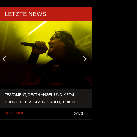
LETZTE NEWS
TESTAMENT, DEATH ANGEL UND METAL
ACCEPT VERÖFFENT
CHURCH – ESSIGFABRIK KÖLN, 07.08.2026
NEUAUFNAHME VON 
ALLGEMEIN
ALLGEMEIN
8 AUG.