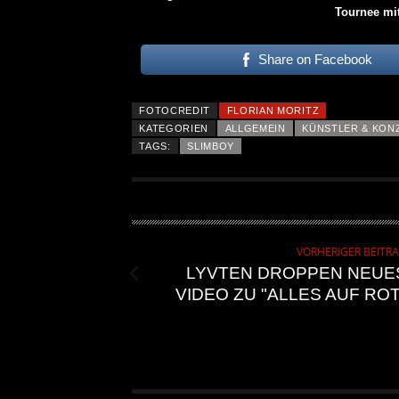
Tournee mit
Share on Facebook
FOTOCREDIT
FLORIAN MORITZ
KATEGORIEN
ALLGEMEIN
KÜNSTLER & KON
TAGS:
SLIMBOY
VORHERIGER BEITR
LYVTEN DROPPEN NEUE
VIDEO ZU "ALLES AUF ROT