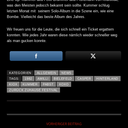
was den Meisten jedocch bekannt sein sollte. Kummer schlug
letzten Monat mit seinem Solo-Album in die Szene ein, wie eine
Bombe. Vielleicht das beste Album des Jahres.
Wir freuen uns für die Leute, die sich schnell ein Ticket ergattern
konnten. Wie jedes Jahr waren diese nämlich wieder schneller weg
als man gucken konnte.
KATEGORIEN
ALLGEMEIN
NEWS
TAGS:
1982
AMILLI
BIELEFELD
CASPER
HINTERLAND
KIOX
KUMMER
PABST
XOXO
ZURÜCK ZUHAUSE FESTIVAL
VORHERIGER BEITRAG