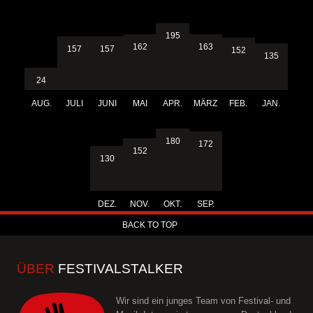
195
163
162
157
157
152
135
24
AUG.
JULI
JUNI
MAI
APR.
MÄRZ
FEB.
JAN.
180
172
152
130
DEZ.
NOV.
OKT.
SEP.
BACK TO TOP
ÜBER
FESTIVALSTALKER
Wir sind ein junges Team von Festival- und